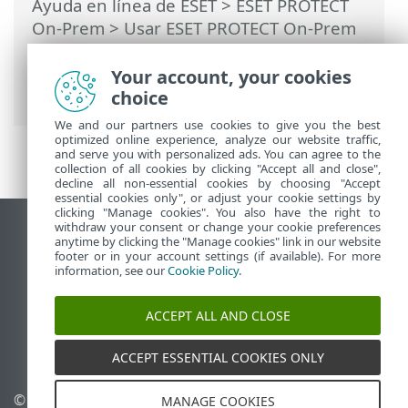
Ayuda en línea de ESET
>
ESET PROTECT
On-Prem
>
Usar ESET PROTECT On-Prem
>
ESET PROTECT On-Prem Menú principal
>
Tareas
>
Información general de las
Your account, your cookies
tareas
> Ícono de estado
choice
We and our partners use cookies to give you the best
optimized online experience, analyze our website traffic,
and serve you with personalized ads. You can agree to the
collection of all cookies by clicking "Accept all and close",
decline all non-essential cookies by choosing "Accept
essential cookies only", or adjust your cookie settings by
clicking "Manage cookies". You also have the right to
withdraw your consent or change your cookie preferences
Ver sitio del escritorio
anytime by clicking the "Manage cookies" link in our website
footer or in your account settings (if available). For more
End of Life
information, see our
Cookie Policy
.
Base de conocimiento de ESET
Foro de ESET
ACCEPT ALL AND CLOSE
ESET Status Portal
Soporte regional
ACCEPT ESSENTIAL COOKIES ONLY
© 1992 - 2026 ESET, spol. s
Administrar perfiles
MANAGE COOKIES