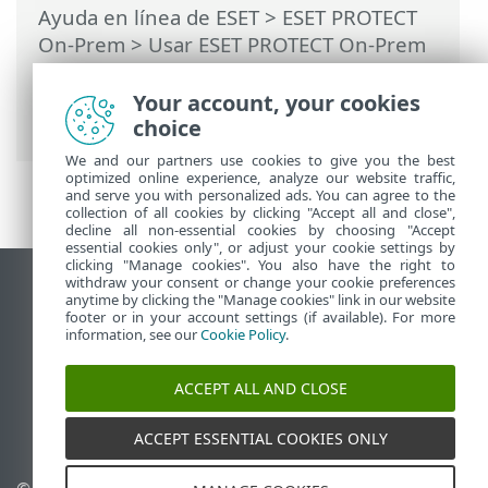
Ayuda en línea de ESET
>
ESET PROTECT
On-Prem
>
Usar ESET PROTECT On-Prem
>
ESET PROTECT On-Prem Menú principal
>
Tareas
>
Información general de las
Your account, your cookies
tareas
> Indicador de progreso
choice
We and our partners use cookies to give you the best
optimized online experience, analyze our website traffic,
and serve you with personalized ads. You can agree to the
collection of all cookies by clicking "Accept all and close",
decline all non-essential cookies by choosing "Accept
essential cookies only", or adjust your cookie settings by
clicking "Manage cookies". You also have the right to
withdraw your consent or change your cookie preferences
Ver sitio del escritorio
anytime by clicking the "Manage cookies" link in our website
footer or in your account settings (if available). For more
End of Life
information, see our
Cookie Policy
.
Base de conocimiento de ESET
Foro de ESET
ACCEPT ALL AND CLOSE
ESET Status Portal
Soporte regional
ACCEPT ESSENTIAL COOKIES ONLY