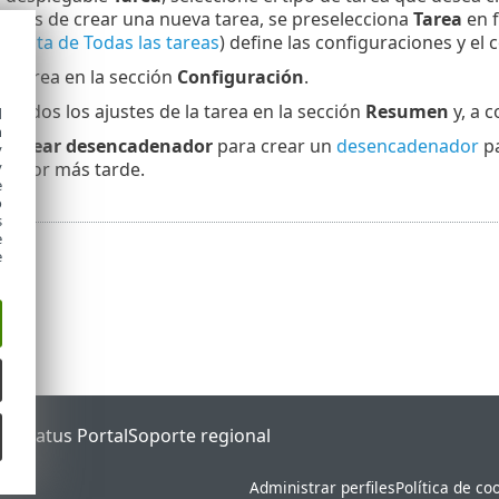
 antes de crear una nueva tarea, se preselecciona
Tarea
en f
la lista de Todas las tareas
) define las configuraciones y el
a tarea en la sección
Configuración
.
todos los ajustes de la tarea en la sección
Resumen
y, a c
d
h
en
Crear desencadenador
para crear un
desencadenador
pa
y
y
nador más tarde.
e
o
s
e
e
ET Status Portal
Soporte regional
Administrar perfiles
Política de co