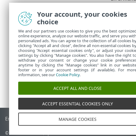
específico
Tarea
(vea
Your account, your cookies
choice
3.
Configure l
4.
Compruebe 
We and our partners use cookies to give you the best optimize
online experience, analyze our website traffic, and serve you wit
5.
Haga clic 
personalized ads. You can agree to the collection of all cookies b
clicking "Accept all and close", decline all non-essential cookies b
desencade
choosing "Accept essential cookies only", or adjust your cooki
settings by clicking "Manage cookies". You also have the right t
withdraw your consent or change your cookie preference
anytime by clicking the "Manage cookies" link in our websit
footer or in your account settings (if available). For mor
information, see our
Cookie Policy
.
ACCEPT ALL AND CLOSE
ACCEPT ESSENTIAL COOKIES ONLY
End of Life
Base de conocimiento de ESET
Foro de ESET
ES
MANAGE COOKIES
© 1992 - 2026 ESET, spol. s r.o. - Todos los derechos reservados.