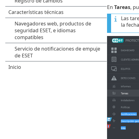
En
Tareas
, p
Las tar
la fech