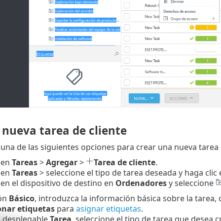
 nueva tarea de cliente
una de las siguientes opciones para crear una nueva tarea d
 en
Tareas
>
Agregar
>
Tarea de cliente
.
 en
Tareas
> seleccione el tipo de tarea deseada y haga clic
 en el dispositivo de destino en
Ordenadores
y seleccione
ión
Básico
, introduzca la información básica sobre la tarea
onar etiquetas
para
asignar etiquetas
.
ú desplegable
Tarea
, seleccione el tipo de tarea que desea c