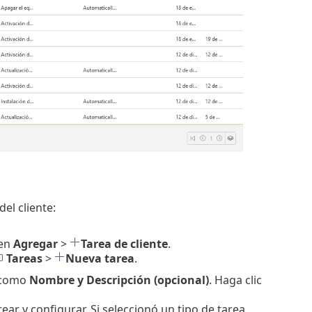
el cliente:
 en
Agregar
>
Tarea de cliente
.
Tareas
>
Nueva tarea
.
, como
Nombre y Descripción (opcional)
. Haga clic
rear y configurar. Si seleccionó un tipo de tarea