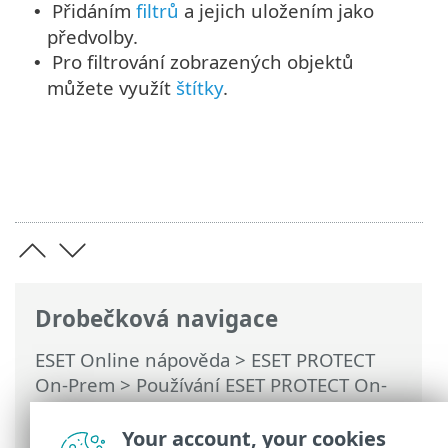
Přidáním
filtrů
a jejich uložením jako
•
předvolby.
Pro filtrování zobrazených objektů
•
můžete využít
štítky
.
Drobečková navigace
ESET Online nápověda
>
ESET PROTECT
On-Prem
>
Používání ESET PROTECT On-
Prem
>
Hlavní menu ESET PROTECT On-
Prem
>
Další
>
Přístupová oprávnění
>
Your account, your cookies