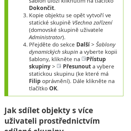
šablon uloží kliknutím na tlačítko
Dokončit
.
3.
Kopie objektu se opět vytvoří ve
statické skupině
Všechna zařízení
(domovské skupině uživatele
Administrator
).
4.
Přejděte do sekce
Další
>
Šablony
dynamických skupin
a vyberte kopii
šablony, klikněte na
Přístup
skupiny
>
Přesunout
a vybere
statickou skupinu (ke které má
Filip
oprávnění). Dále klikněte na
tlačítko
OK
.
Jak sdílet objekty s více
uživateli prostřednictvím