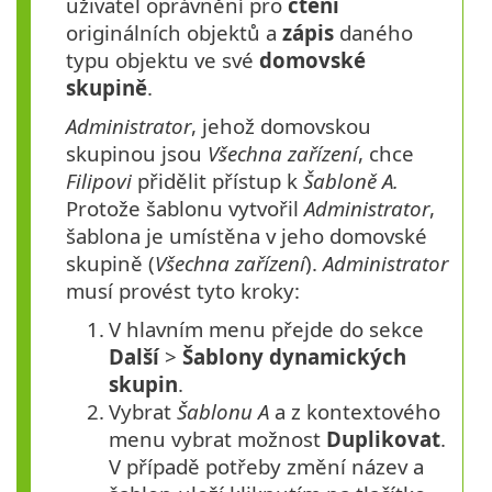
uživatel oprávnění pro
čtení
originálních objektů a
zápis
daného
typu objektu ve své
domovské
skupině
.
Administrator
, jehož domovskou
skupinou jsou
Všechna zařízení
, chce
Filipovi
přidělit přístup k
Šabloně A.
Protože šablonu vytvořil
Administrator
,
šablona je umístěna v jeho domovské
skupině (
Všechna zařízení
).
Administrator
musí provést tyto kroky:
1.
V hlavním menu přejde do sekce
Další
>
Šablony dynamických
skupin
.
2.
Vybrat
Šablonu A
a z kontextového
menu vybrat možnost
Duplikovat
.
V případě potřeby změní název a