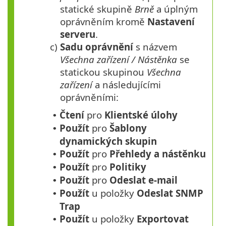
statické skupině
Brně
a úplným
oprávněním kromě
Nastavení
serveru
.
c)
Sadu oprávnění
s názvem
Všechna zařízení / Nástěnka
se
statickou skupinou
Všechna
zařízení
a následujícími
oprávněními:
Čtení
pro
Klientské úlohy
•
Použít
pro
Šablony
•
dynamických skupin
Použít
pro
Přehledy a nástěnku
•
Použít
pro
Politiky
•
Použít
pro
Odeslat e-mail
•
Použít
u položky
Odeslat SNMP
•
Trap
Použít
u položky
Exportovat
•