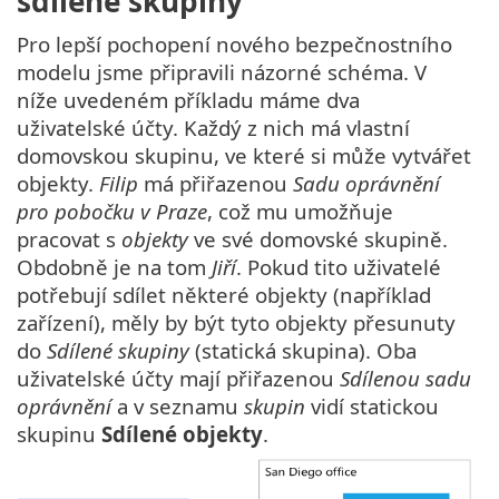
sdílené skupiny
Pro lepší pochopení nového bezpečnostního
modelu jsme připravili názorné schéma. V
níže uvedeném příkladu máme dva
uživatelské účty. Každý z nich má vlastní
domovskou skupinu, ve které si může vytvářet
objekty.
Filip
má přiřazenou
Sadu oprávnění
pro pobočku v Praze
, což mu umožňuje
pracovat s
objekty
ve své domovské skupině.
Obdobně je na tom
Jiří
. Pokud tito uživatelé
potřebují sdílet některé objekty (například
zařízení), měly by být tyto objekty přesunuty
do
Sdílené skupiny
(statická skupina). Oba
uživatelské účty mají přiřazenou
Sdílenou sadu
oprávnění
a v seznamu
skupin
vidí statickou
skupinu
Sdílené objekty
.