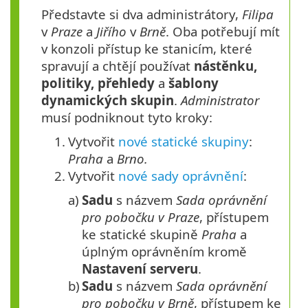
Představte si dva administrátory,
Filipa
v
Praze
a
Jiřího
v
Brně
. Oba potřebují mít
v konzoli přístup ke stanicím, které
spravují a chtějí používat
nástěnku,
politiky, přehledy
a
šablony
dynamických skupin
.
Administrator
musí podniknout tyto kroky:
1.
Vytvořit
nové statické skupiny
:
Praha
a
Brno.
2.
Vytvořit
nové sady oprávnění
:
a)
Sadu
s názvem
Sada oprávnění
pro pobočku v Praze
, přístupem
ke statické skupině
Praha
a
úplným oprávněním kromě
Nastavení serveru
.
b)
Sadu
s názvem
Sada oprávnění
pro pobočku v Brně
, přístupem ke