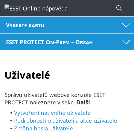
Vyberte kartu
ESET PROTECT On-Prem – Obsah
Uživatelé
Správu uživatelů webové konzole ESET
PROTECT naleznete v sekci
Další
.
Vytvoření nativního uživatele
•
Podrobnosti o uživateli a akce uživatele
•
Změna hesla uživatele
•