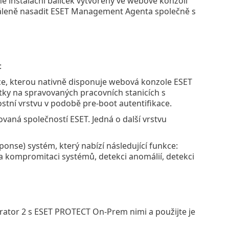
ne instalační balíček vytvořený ve webové konzoli
dáleně nasadit ESET Management Agenta společně s
:
kce, kterou nativně disponuje webová konzole ESET
tky na spravovaných pracovních stanicích s
ní vrstvu v podobě pre-boot autentifikace.
vaná společností ESET. Jedná o další vrstvu
onse) systém, který nabízí následující funkce:
 na kompromitaci systémů, detekci anomálií, detekci
ator 2 s ESET PROTECT On-Prem nimi a použijte je