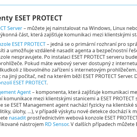
nty ESET PROTECT
CT Server
– můžete jej nainstalovat na Windows, Linux nebo
Výkonná část, která zajišťuje komunikaci mezi klientskými s
zole ESET PROTECT
– jedná se o primární rozhraní pro sprá
 síti a umožňuje vzdáleně nasadit agenta a bezpečnostní řeš
ole nespravujete. Po instalaci ESET PROTECT serveru bude
rohlížeče. Pokud máte webový server dostupný z interne
dkudkoli z libovolného zařízení s internetovým prohlížeč
t na jiný počítač, než na kterém běží ESET PROTECT Server. 
nzolí ESET PROTECT
.
gement Agent
– komponenta, která zajišťuje komunikaci me
í komunikace mezi klientskými stanicemi a ESET PROTECT s
že se ESET Management agent nachází fyzicky na klientské s
litiky, úlohy, …), v případě výskytu nové detekce dochází 
žete
nasadit
prostřednictvím webová konzole ESET PROTECT, 
fikované nástrojem
RD Sensor
. V dalších případech můžet