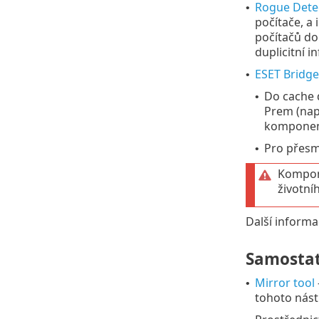
Rogue Dete
•
počítače, a
počítačů do 
duplicitní i
ESET Bridge
•
Do cache 
•
Prem (nap
komponent
Pro přesm
•
Kompon
životní
Další informa
Samostat
Mirror tool
•
tohoto nástr