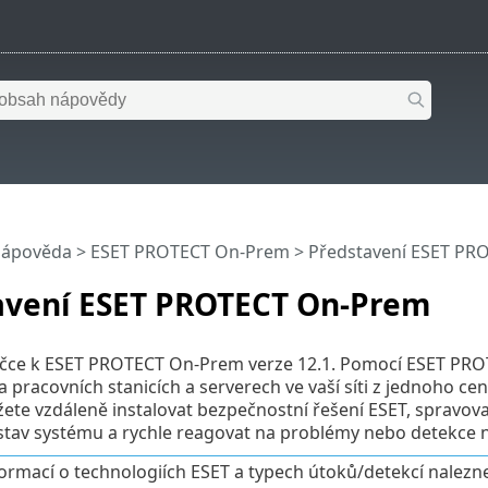
nápověda
>
ESET PROTECT On-Prem
>
Představení ESET PR
avení ESET PROTECT On-Prem
íručce k ESET PROTECT On-Prem verze 12.1. Pomocí ESET P
a pracovních stanicích a serverech ve vaší síti z jednoho 
e vzdáleně instalovat bezpečnostní řešení ESET, spravovat
tav systému a rychle reagovat na problémy nebo detekce n
formací o technologiích ESET a typech útoků/detekcí nalezn