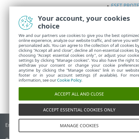
ESET PROT
•
správu iden
Your account, your cookies
nahradí
ESE
choice
ESET Busin
•
produkty. V
We and our partners use cookies to give you the best optimize
online experience, analyze our website traffic, and serve you wit
ESET MSP Ad
•
personalized ads. You can agree to the collection of all cookies b
ESET MSP Ad
clicking "Accept all and close", decline all non-essential cookies b
choosing "Accept essential cookies only", or adjust your cooki
settings by clicking "Manage cookies". You also have the right t
withdraw your consent or change your cookie preference
anytime by clicking the "Manage cookies" link in our websit
footer or in your account settings (if available). For mor
information, see our
Cookie Policy
.
ACCEPT ALL AND CLOSE
ACCEPT ESSENTIAL COOKIES ONLY
End of Life
ESET Databáze znalostí
ESET Forum
ESET Status
MANAGE COOKIES