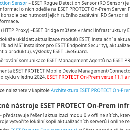
ction Sensor
– ESET Rogue Detection Sensor (RD Sensor) je n
 informaci o nich odešle na ESET PROTECT On-Prem Server.
konzole bez nutnosti jejich ručního zadávání. RD Sensor si p
nformace.
(HTTP Proxy) –ESET Bridge můžete v rámci infrastruktury 
dokáže ukládat: aktualizace modulů ESET, instalační a aktu
říklad MSI instalátor pro ESET Endpoint Security), aktuali
 a produktu), výsledky ESET LiveGuard.
ěrování komunikace ESET Management Agentů na ESET PR
enta ESET PROTECT Mobile Device Management/Connector
ho cyklu v lednu 2024.
ESET PROTECT
On-Prem
verze
11.1
a 
ce naleznete v kapitole
Architektura ESET PROTECT On-Prem 
né nástroje ESET PROTECT On-Prem infr
– představuje řešení aktualizaci modulů v offline sítích, kte
oje vytvoříte lokální kopii aktualizačních serverů i online re