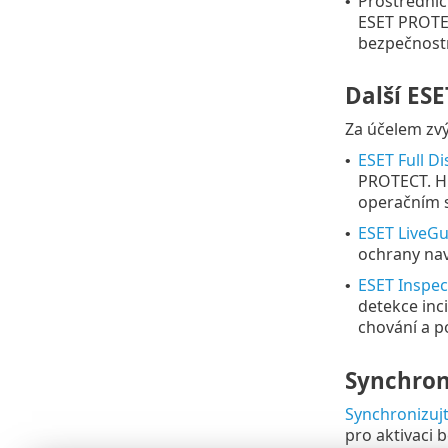
Prostředni
•
ESET PROTEC
bezpečnost
Další ESE
Za účelem zvý
ESET Full D
•
PROTECT. Hl
operačním s
ESET LiveG
•
ochrany nav
ESET Inspe
•
detekce inc
chování a po
Synchron
Synchronizujt
pro aktivaci 