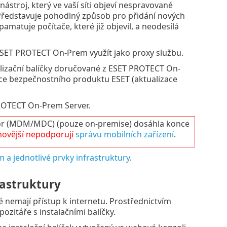
ástroj, který ve vaší síti objeví nespravované
 Představuje pohodlný způsob pro přidání nových
amatuje počítače, které již objevil, a neodesílá
ESET PROTECT On-Prem využít jako proxy službu.
alizační balíčky doručované z ESET PROTECT On-
zace bezpečnostního produktu ESET (aktualizace
OTECT On-Prem Server.
 (MDM/MDC) (pouze on-premise) dosáhla konce
novější nepodporují
správu mobilních zařízení
.
a jednotlivé prvky infrastruktury
.
astruktury
ré nemají přístup k internetu. Prostřednictvím
pozitáře s instalačními balíčky.