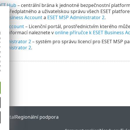
ECT Hub
– centrální brána k jednotné bezpečnostní platfor
tit, předplatného a uživatelskou správu všech ESET platfo
T Business Account
a
ESET MSP Administrator 2
.
ess Account
– Licenční portál, prostřednictvím kterého může
íce informací naleznete v
online příručce k ESET Business A
d
h
ministrator 2
– systém pro správu licencí pro ESET MSP par
y
ministrator 2
.
y
e
o
s
e
e
 Portal
Regionální podpora