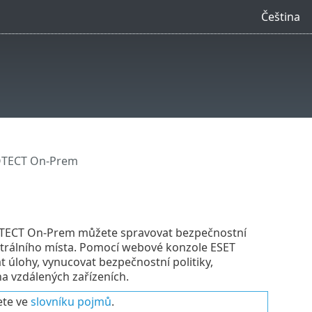
Čeština
OTECT On-Prem
ROTECT On-Prem můžete spravovat bezpečnostní
centrálního místa. Pomocí webové konzole ESET
 úlohy, vynucovat bezpečnostní politiky,
a vzdálených zařízeních.
ete ve
slovníku pojmů
.