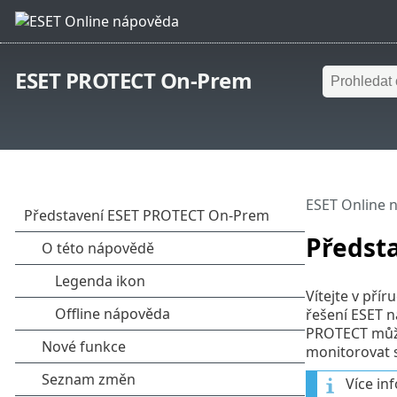
ESET PROTECT On-Prem
ESET Online 
Předst
Vítejte v př
řešení ESET n
PROTECT můžet
monitorovat s
Více in