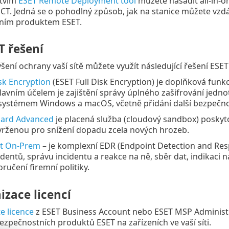
ctvím
ESET Remote Deployment tool
můžete nasadit all-in-o
T. Jedná se o pohodlný způsob, jak na stanice můžete vz
ním produktem ESET.
T řešení
šení ochrany vaší sítě můžete využít následující řešení ESET
isk Encryption
(ESET Full Disk Encryption) je doplňková fun
avním účelem je zajištění správy úplného zašifrování jedno
ystémem Windows a macOS, včetně přidání další bezpečnost
uard Advanced
je placená služba (cloudový sandbox) poskyto
rženou pro snížení dopadu zcela nových hrozeb.
ct On-Prem
– je komplexní EDR (Endpoint Detection and Resp
identů, správu incidentu a reakce na ně, sběr dat, indikaci
ručení firemní politiky.
izace licencí
e licence
z ESET Business Account nebo ESET MSP Administr
bezpečnostních produktů ESET na zařízeních ve vaší síti.