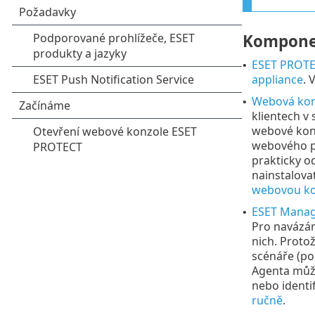
Kompone
ESET PROTE
•
appliance
. 
Webová kon
•
klientech v
webové konz
webového p
prakticky o
nainstalova
webovou ko
ESET Mana
•
Pro navázán
nich. Proto
scénáře (po
Agenta mů
nebo identi
ručně
.