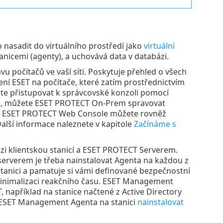
 nasadit do virtuálního prostředí jako
virtuální
tanicemi (agenty), a uchovává data v databázi.
vu počítačů ve vaší síti. Poskytuje přehled o všech
ení ESET na počítače, které zatím prostřednictvím
te přistupovat k správcovské konzoli pomocí
tu, můžete ESET PROTECT On-Prem spravovat
em. ESET PROTECT Web Console můžete rovněž
Další informace naleznete v kapitole
Začínáme s
zi klientskou stanicí a ESET PROTECT Serverem.
erverem je třeba nainstalovat Agenta na každou z
tanici a pamatuje si vámi definované bezpečnostní
k minimalizaci reakčního času. ESET Management
například na stanice načtené z Active Directory
e ESET Management Agenta na stanici
nainstalovat