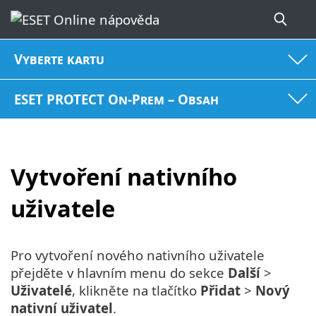
Vyberte kartu
ESET PROTECT On-Prem – Obsah
Vytvoření nativního
uživatele
Pro vytvoření nového nativního uživatele
přejděte v hlavním menu do sekce
Další
>
Uživatelé
, klikněte na tlačítko
Přidat
>
Nový
nativní uživatel
.