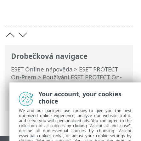
Drobečková navigace
ESET Online nápověda
>
ESET PROTECT
On-Prem
>
Používání ESET PROTECT On-
Prem
>
Hlavní menu ESET PROTECT On-
Prem
>
Další
>
Přístupová oprávnění
>
Your account, your cookies
Uživatelé
> Vytvoření nativního uživatele
choice
We and our partners use cookies to give you the best
optimized online experience, analyze our website traffic,
and serve you with personalized ads. You can agree to the
collection of all cookies by clicking "Accept all and close",
decline all non-essential cookies by choosing "Accept
essential cookies only", or adjust your cookie settings by
clicking "Manage cookies". You also have the right to