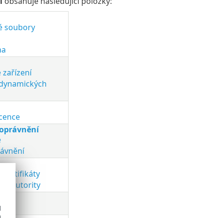
í
obsahuje následující položky:
é soubory
na
 zařízení
 dynamických
icence
 oprávnění
é
ávnění
 certifikáty
ční autority
ity
g
d
h