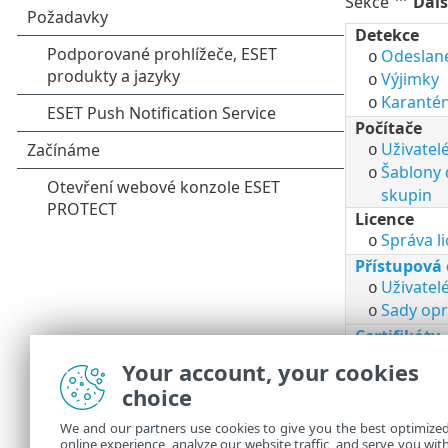
Sekce
Dalš
Detekce
Odeslan
o
Výjimky
o
Karanté
o
Počítače
Uživatelé
o
Šablony
o
skupin
Licence
Správa l
o
Přístupová
Uživatel
o
Sady opr
o
Certifikáty
Klientské
o
Your account, your cookies
Certifika
o
choice
Audit aktiv
Audit lo
We and our partners use cookies to give you the best optimize
o
online experience, analyze our website traffic, and serve you wit