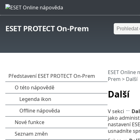
ESET PROTECT On-Prem
ESET Online 
Prem
> Další
Další
V sekci
Dal
jako administ
nastavení ESE
usnadníte spr