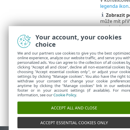
V kontextovém
legenda ikon
.
Zobrazit 
může mít přiř
popis
nebo z
Your account, your cookies
Přizpůsob
choice
Web Console 
We and our partners use cookies to give you the best optimize
online experience, analyze our website traffic, and serve you wit
Správa po
•
personalized ads. You can agree to the collection of all cookies b
Přidání
clicking "Accept all and close", decline all non-essential cookies b
•
choosing "Accept essential cookies only", or adjust your cooki
settings by clicking "Manage cookies". You also have the right t
withdraw your consent or change your cookie preference
anytime by clicking the "Manage cookies" link in our websit
footer or in your account settings (if available). For mor
information, see our
Cookie Policy
.
ACCEPT ALL AND CLOSE
ACCEPT ESSENTIAL COOKIES ONLY