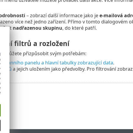
 menu uživatele můžete provádět další akce. Více informací
podrobnosti
– zobrazí další informace jako je
e-mailová adr
azeno více než jedno zařízení. Přímo v tomto dialogovém 
měnit
nadřazenou skupinu
, do které patří.
ení filtrů a rozložení
si můžete přizpůsobit svým potřebám:
d
h
stranního panelu a hlavní tabulky zobrazující data
.
y
m
filtrů
a jejich uložením jako předvolby. Pro filtrování zobr
y
e
o
s
e
e