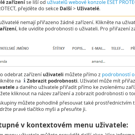
lé zařízení
se liší od
uživatelů webové konzole ESET PROTE
OTECT, přejděte do sekce
Další
>
Uživatelé
.
uživatelé nemají přiřazeno žádné zařízení. Klikněte na uživ
ařízení
, kde uvidíte podrobnosti o uživateli. Pro přiřazení 
bo odebrat zařízení
uživateli
můžete přímo z
podrobností o 
likněte na
Zobrazit podrobnosti
. Uživatel může mít přiř
ivatele
a daného uživatele přiřadit přímo ke zvolenému zaříze
ůžete kliknout na název zařízení a zobrazit podrobnosti o to
 skupiny můžete pohodlně přesouvat také prostřednictvím t
ržte pravé tlačítko myši a přesuňte ji.
tupné v kontextovém menu uživatele: