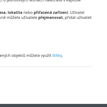
 o jednotlivých ikonách naleznete v kapitole
esa
,
lokalita
nebo
přiřazená zařízení
. Uživatel
okně můžete uživatele
přejmenovat
, přidat uživateli
azených objektů můžete využít
štítky
.