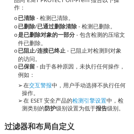
作：
已清除
- 检测已清除。
o
已删除
/
已通过删除清除
- 检测已删除。
o
是已删除对象的一部分
- 包含检测的压缩文
o
件已删除。
已阻止
/
连接已终止
- 已阻止对检测到对象
o
的访问。
已保留
- 由于各种原因，未执行任何操作，
o
例如：
在
交互警报
中，用户手动选择不执行任何
➢
操作。
在 ESET 安全产品的
检测引擎设置
中，检
➢
测类别的
防护
级别设置为低于
报告
级别。
过滤器和布局自定义