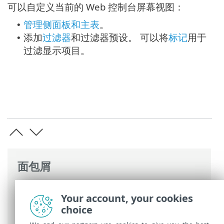
可以自定义当前的 Web 控制台屏幕视图：
管理侧面板和主表
。
•
添加
过滤器
和过滤器预设。 可以将
标记
用于
•
过滤显示项目。
面包屑
ESET 联机帮助
>
ESET PROTECT On-Prem
>
Your account, your cookies
使用 ESET PROTECT On-Prem
>
ESET
choice
PROTECT On-Prem 主菜单
> 检测