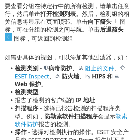
要查看分组在特定行中的所有检测，请单击任意
行，然后单击
打开检测列表
。然后，检测组的相
关信息将显示在页面顶部。单击
向下箭头
图
标，可在分组的检测之间导航。单击
后退箭头
图标，可返回到检测组。
如需更具体的视图，可以添加其他过滤器，如：
检测类别
-
病毒防护
、
阻止的文件
、
•
ESET Inspect
、
防火墙
、
HIPS
和
Web 保护
。
检测类型
•
报告了检测的客户端的
IP 地址
•
扫描程序
- 选择已报告检测的扫描程序类
•
型。例如，
防勒索软件扫描程序
会显示
勒索
软件防护
报告的检测。
操作
- 选择对检测执行的操作。ESET 安全产
•
品向 ESET PROTECT On-Prem 报告以下操