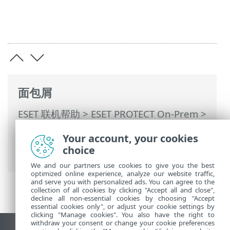
面包屑
ESET 联机帮助
>
ESET PROTECT On-Prem
>
使用 ESET PROTECT On-Prem
>
ESET
Your account, your cookies
PROTECT On-Prem 主菜单
>
检测
> ESET
choice
Inspect On-Prem
We and our partners use cookies to give you the best
optimized online experience, analyze our website traffic,
and serve you with personalized ads. You can agree to the
collection of all cookies by clicking "Accept all and close",
decline all non-essential cookies by choosing "Accept
essential cookies only", or adjust your cookie settings by
clicking "Manage cookies". You also have the right to
withdraw your consent or change your cookie preferences