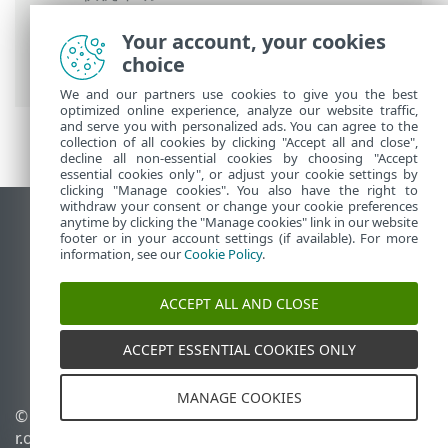
使用 ESET PROTECT On-Prem
>
ESET
Your account, your cookies
PROTECT On-Prem 主菜单
>
计算机
>
组
>
choice
将策略分配到组
We and our partners use cookies to give you the best
optimized online experience, analyze our website traffic,
and serve you with personalized ads. You can agree to the
collection of all cookies by clicking "Accept all and close",
decline all non-essential cookies by choosing "Accept
essential cookies only", or adjust your cookie settings by
clicking "Manage cookies". You also have the right to
withdraw your consent or change your cookie preferences
anytime by clicking the "Manage cookies" link in our website
查看桌面站点
footer or in your account settings (if available). For more
End of Life
information, see our
Cookie Policy
.
ESET 知识库
ACCEPT ALL AND CLOSE
ESET 论坛
ESET Status Portal
ACCEPT ESSENTIAL COOKIES ONLY
区域支持
MANAGE COOKIES
© 1992 - 2026 ESET, spol. s
管理 Cookie
r.o. - 保留所有权利。
Cookie 策略