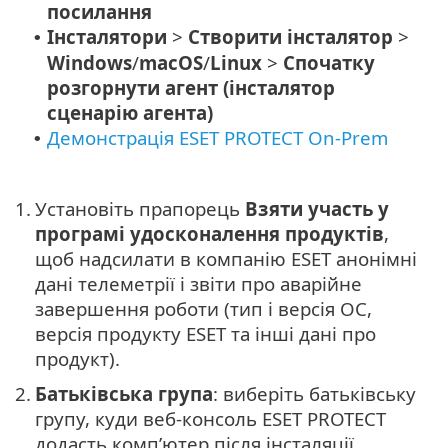
посилання
Інсталятори
>
Створити інсталятор
>
•
Windows
/
macOS
/
Linux
>
Спочатку
розгорнути агент (інсталятор
сценарію агента)
Демонстрація ESET PROTECT On-Prem
•
1.
Установіть прапорець
Взяти участь у
програмі удосконалення продуктів
,
щоб надсилати в компанію ESET анонімні
дані телеметрії і звіти про аварійне
завершення роботи (тип і версія ОС,
версія продукту ESET та інші дані про
продукт).
2.
Батьківська група
: виберіть батьківську
групу, куди веб-консоль ESET PROTECT
додасть комп’ютер після інсталяції