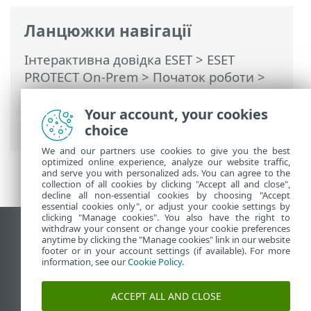
Ланцюжки навігації
Інтерактивна довідка ESET
>
ESET
PROTECT On-Prem
>
Початок роботи
>
ESET Management Pозгорнути агент
>
Локальне розгортання
> Створення
Your account, your cookies
інсталятора сценарію агента
choice
We and our partners use cookies to give you the best
optimized online experience, analyze our website traffic,
and serve you with personalized ads. You can agree to the
collection of all cookies by clicking "Accept all and close",
decline all non-essential cookies by choosing "Accept
essential cookies only", or adjust your cookie settings by
clicking "Manage cookies". You also have the right to
withdraw your consent or change your cookie preferences
Переглянути повну версію
anytime by clicking the "Manage cookies" link in our website
footer or in your account settings (if available). For more
End of Life
information, see our
Cookie Policy
.
База знань ESET
Форум ESET
ACCEPT ALL AND CLOSE
ESET Status Portal