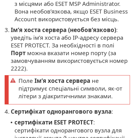
з місцями або ESET MSP Administrator.
Вона необов’язкова, якщо ESET Business
Account використовується без місць.
3.
Ім’я хоста сервера (необов’язково)
:
уведіть ім’я хоста або IP-адресу сервера
ESET PROTECT. За необхідності в полі
Порт
можна вказати номер порту (за
замовчуванням використовується номер
2222).
Поле
Ім’я хоста сервера
не
підтримує спеціальні символи, як-от
літери з діакритичними знаками.
4.
Сертифікат однорангового вузла
:
сертифікати ESET PROTECT
:
•
сертифікати однорангового вузла для
інсталяції агента й центра сертифікації