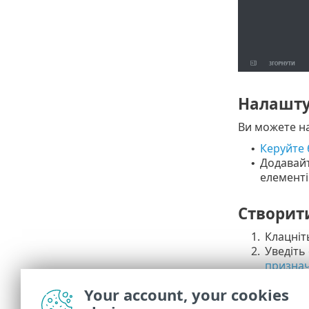
Налаштув
Ви можете на
Керуйте
•
Додавай
•
елементі
Створит
1.
Клацні
2.
Уведіть
признач
3.
Виберіт
Your account, your cookies
4.
Введіть