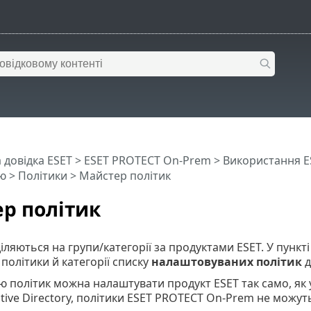
 довідка ESET
>
ESET PROTECT On-Prem
>
Використання E
ю
>
Політики
> Майстер політик
р політик
іляються на групи/категорії за продуктами ESET. У пункт
політики й категорії списку
налаштовуваних політик
д
 політик можна налаштувати продукт ESET так само, як у
Active Directory, політики ESET PROTECT On-Prem не можут