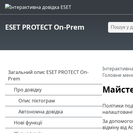
ESET PROTECT On-Prem
Інтерактивна
Головне мен
Майсте
Політики под
налаштовані 
За допомогою
відміну від 