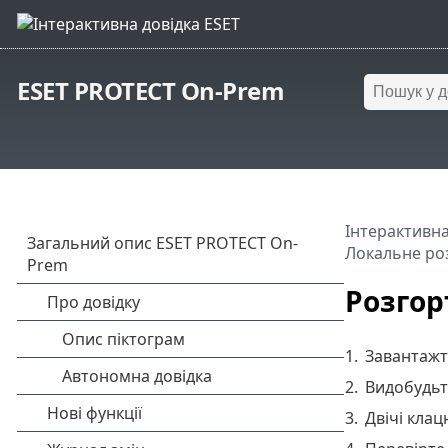
ESET PROTECT On-Prem
Інтерактивна
Локальне ро
Розгор
1.
Завантажте
2.
Видобудь
3.
Двічі кла