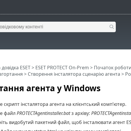
 довідка ESET
>
ESET PROTECT On-Prem
>
Початок робот
згортання
>
Створення інсталятора сценарію агента
> Ро
тання агента у Windows
 скрипт інсталятора агента на клієнтський комп’ютер.
те файл
PROTECTAgentinstaller.bat
з архіву:
PROTECTAgentinstal
цніть видобутий пакетний файл, щоб інсталювати агент 