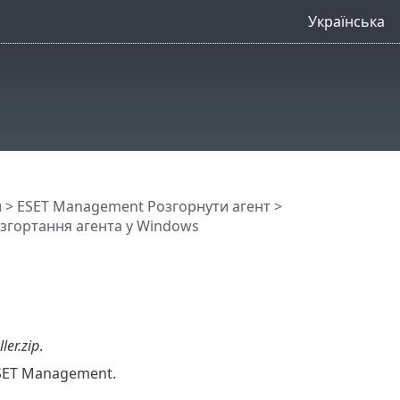
Українська
и
>
ESET Management Pозгорнути агент
>
згортання агента у Windows
ler.zip
.
ESET Management.