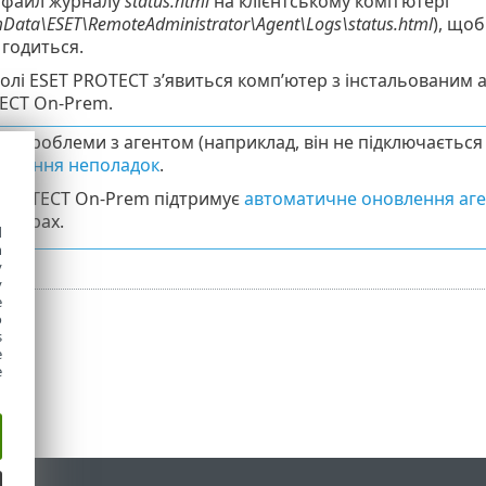
 файл журналу
status.html
на клієнтському комп’ютері
Data\ESET\RemoteAdministrator\Agent\Logs\status.html
), що
 годиться.
солі ESET PROTECT з’явиться комп’ютер з інстальованим
ECT On-Prem.
є проблеми з агентом (наприклад, він не підключається 
авлення неполадок
.
PROTECT On-Prem підтримує
автоматичне оновлення аге
ютерах.
d
h
y
y
e
o
s
e
e