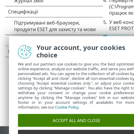
4.
Перевірте
(
C:\Program
працює як
5.
У веб-кон
ESET PROT
Якщо 
•
випр
Your account, your cookies
choice
ESET 
•
комп’
We and our partners use cookies to give you the best optimize
online experience, analyze our website traffic, and serve you wit
personalized ads. You can agree to the collection of all cookies b
clicking "Accept all and close", decline all non-essential cookies b
choosing "Accept essential cookies only", or adjust your cooki
settings by clicking "Manage cookies". You also have the right t
withdraw your consent or change your cookie preference
anytime by clicking the "Manage cookies" link in our websit
footer or in your account settings (if available). For mor
information, see our
Cookie Policy
.
ACCEPT ALL AND CLOSE