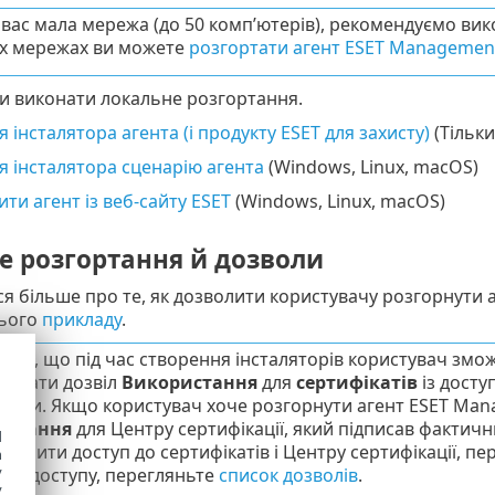
 вас мала мережа (до 50 комп’ютерів), рекомендуємо ви
х мережах ви можете
розгортати агент ESET Managemen
и виконати локальне розгортання.
 інсталятора агента (і продукту ESET для захисту)
(Тільк
 інсталятора сценарію агента
(Windows, Linux, macOS)
ти агент із веб-сайту ESET
(Windows, Linux, macOS)
е розгортання й дозволи
я більше про те, як дозволити користувачу розгорнути
цього
прикладу
.
айте, що під час створення інсталяторів користувач змо
н мати дозвіл
Використання
для
сертифікатів
із досту
ікати. Якщо користувач хоче розгорнути агент ESET Man
истання
для Центру сертифікації, який підписав фактичн
d
оділити доступ до сертифікатів і Центру сертифікації, п
h
y
ава доступу, перегляньте
список дозволів
.
y