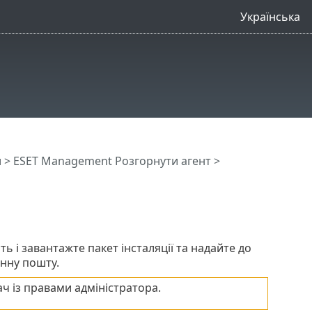
Українська
и
>
ESET Management Pозгорнути агент
>
ь і завантажте пакет інсталяції та надайте до
онну пошту.
ч із правами адміністратора.