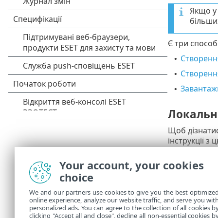
Якщо у
більши
Є три способ
Створення
•
Створення
•
Завантажи
•
Локальн
Щоб дізнатис
інструкції з 
Пам’ят
Your account, your cookies
повине
choice
сертиф
Викор
We and our partners use cookies to give you the best optimize
як розп
online experience, analyze our website traffic, and serve you wit
personalized ads. You can agree to the collection of all cookies b
про пр
clicking "Accept all and close", decline all non-essential cookies b