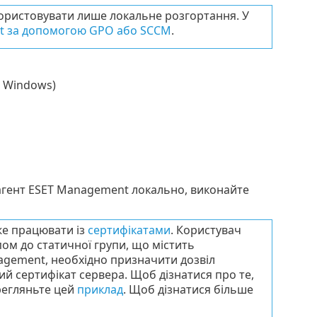
користовувати лише локальне розгортання. У
t за допомогою GPO або SCCM
.
и Windows)
 агент ESET Management локально, виконайте
же працювати із
сертифікатами
. Користувач
пом до статичної групи, що містить
agement, необхідно призначити дозвіл
ий сертифікат сервера. Щоб дізнатися про те,
ерегляньте цей
приклад
. Щоб дізнатися більше