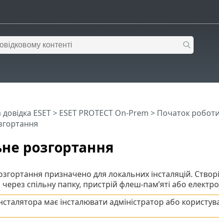
 довідка ESET
>
ESET PROTECT On-Prem
>
Початок робот
згортання
не розгортання
озгортання призначено для локальних інсталяцій. Створіт
 через спільну папку, пристрій флеш-пам’яті або електр
нсталятора має інсталювати адміністратор або користува