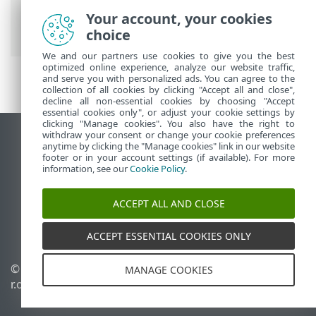
Локальне розгортання
> Завантажте
Your account, your cookies
агент із веб-сайту ESET.
choice
We and our partners use cookies to give you the best
optimized online experience, analyze our website traffic,
and serve you with personalized ads. You can agree to the
collection of all cookies by clicking "Accept all and close",
decline all non-essential cookies by choosing "Accept
essential cookies only", or adjust your cookie settings by
clicking "Manage cookies". You also have the right to
withdraw your consent or change your cookie preferences
Переглянути повну версію
anytime by clicking the "Manage cookies" link in our website
footer or in your account settings (if available). For more
End of Life
information, see our
Cookie Policy
.
База знань ESET
Форум ESET
ACCEPT ALL AND CLOSE
ESET Status Portal
Регіональна підтримка
ACCEPT ESSENTIAL COOKIES ONLY
© 1992 - 2026 ESET, spol. s
Керувати файлами cookie
MANAGE COOKIES
r.o. - Усі права захищено.
Політика щодо файлів
cookie