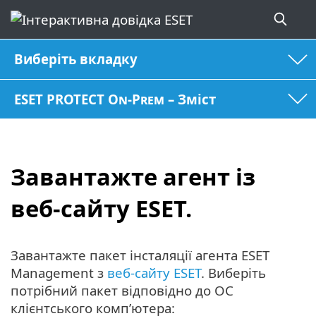
Виберіть вкладку
ESET PROTECT On-Prem – Зміст
Завантажте агент із
веб-сайту ESET.
Завантажте пакет інсталяції агента ESET
Management з
веб-сайту ESET
. Виберіть
потрібний пакет відповідно до ОС
клієнтського комп’ютера: