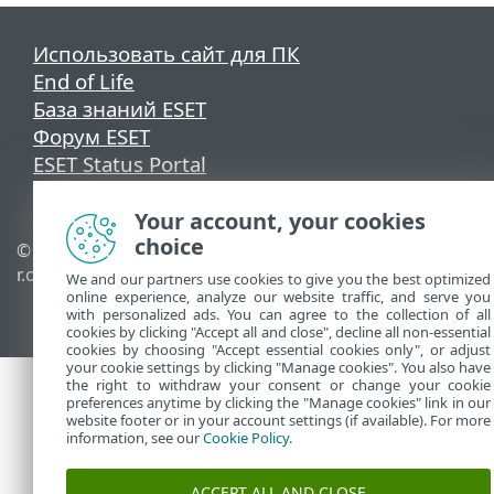
Использовать сайт для ПК
End of Life
База знаний ESET
Форум ESET
ESET Status Portal
Региональная поддержка
Your account, your cookies
choice
© 1992 - 2026 ESET, spol. s
Управлять файлами
r.o. - Все права защищены.
cookie
We and our partners use cookies to give you the best optimized
online experience, analyze our website traffic, and serve you
Политика в отношении
with personalized ads. You can agree to the collection of all
файлов cookie
cookies by clicking "Accept all and close", decline all non-essential
cookies by choosing "Accept essential cookies only", or adjust
your cookie settings by clicking "Manage cookies". You also have
the right to withdraw your consent or change your cookie
preferences anytime by clicking the "Manage cookies" link in our
website footer or in your account settings (if available). For more
information, see our
Cookie Policy
.
ACCEPT ALL AND CLOSE