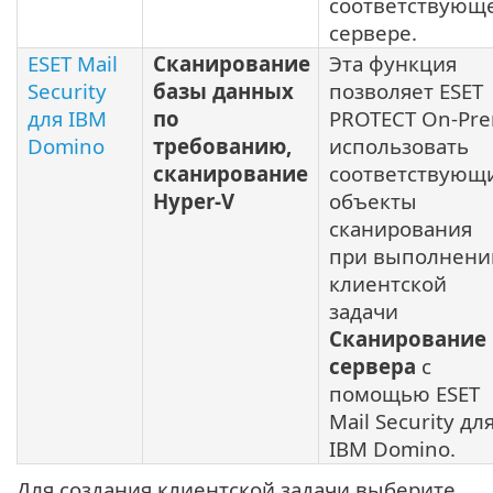
соответствующ
сервере.
ESET Mail
Сканирование
Эта функция
Security
базы данных
позволяет ESET
для IBM
по
PROTECT On-Pr
Domino
требованию,
использовать
сканирование
соответствующ
Hyper-V
объекты
сканирования
при выполнени
клиентской
задачи
Сканирование
сервера
с
помощью ESET
Mail Security дл
IBM Domino.
Для создания клиентской задачи выберите