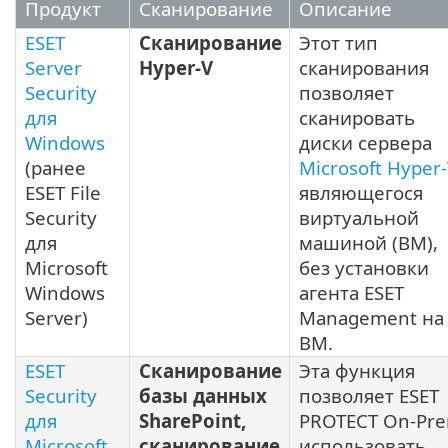
Продукт
Сканирование
Описание
ESET
Сканирование
Этот тип
Server
Hyper-V
сканирования
Security
позволяет
для
сканировать
Windows
диски сервера
(ранее
Microsoft Hyper-
ESET File
являющегося
Security
виртуальной
для
машиной (ВМ),
Microsoft
без установки
Windows
агента ESET
Server)
Management на
ВМ.
ESET
Сканирование
Эта функция
Security
базы данных
позволяет ESET
для
SharePoint,
PROTECT On-Pr
Microsoft
сканирование
использовать