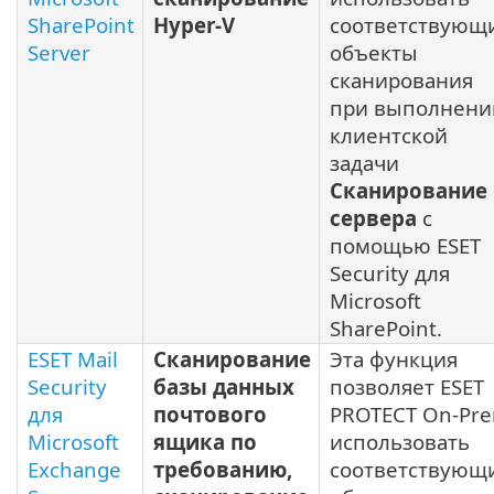
SharePoint
Hyper-V
соответствующ
Server
объекты
сканирования
при выполнени
клиентской
задачи
Сканирование
сервера
с
помощью ESET
Security для
Microsoft
SharePoint.
ESET Mail
Сканирование
Эта функция
Security
базы данных
позволяет ESET
для
почтового
PROTECT On-Pr
Microsoft
ящика по
использовать
Exchange
требованию,
соответствующ