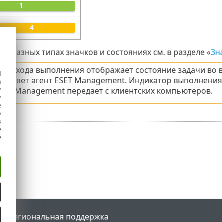
 разных типах значков и состояниях см. в разделе «
Зн
тор хода выполнения отображает состояние задачи во 
d
тавляет агент ESET Management. Индикатор выполнения
h
y
ESET Management передает с клиентских компьютеров.
y
e
o
s
e
e
tal
Региональная поддержка