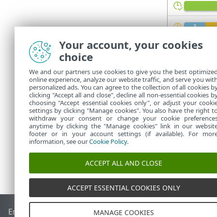
Your account, your cookies
Информацию о
choice
Индика
We and our partners use cookies to give you the best optimize
предос
online experience, analyze our website traffic, and serve you wit
personalized ads. You can agree to the collection of all cookies b
агент 
clicking "Accept all and close", decline all non-essential cookies b
choosing "Accept essential cookies only", or adjust your cooki
settings by clicking "Manage cookies". You also have the right t
withdraw your consent or change your cookie preference
anytime by clicking the "Manage cookies" link in our websit
footer or in your account settings (if available). For mor
information, see our
Cookie Policy
.
ACCEPT ALL AND CLOSE
ACCEPT ESSENTIAL COOKIES ONLY
End of Life
База знаний ESET
Форум ESET
ESET Status Por
MANAGE COOKIES