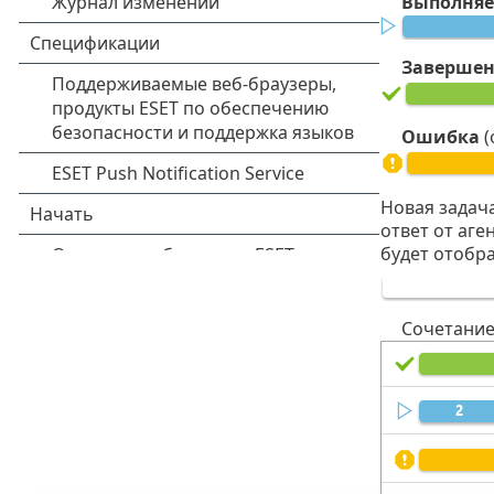
Выполняе
Заверше
Ошибка
(
Новая задача
ответ от аг
будет отобра
Сочетание