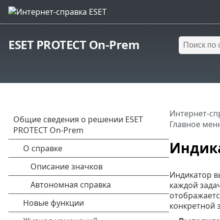
ESET PROTECT On-Prem
Интернет-сп
Главное мен
Индик
Индикатор в
каждой задач
отображаетс
конкретной 