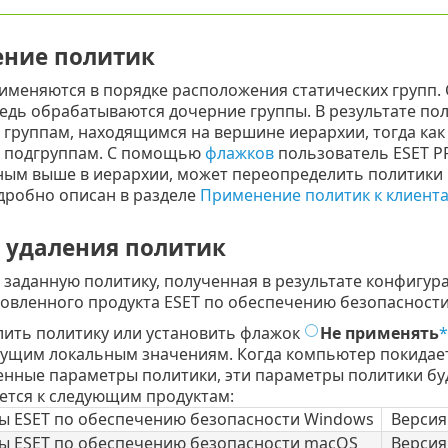
ние политик
именяются в порядке расположения статических групп. 
едь обрабатываются дочерние группы. В результате п
 группам, находящимся на вершине иерархии, тогда ка
 подгруппам. С помощью
флажков
пользователь ESET PR
ым выше в иерархии, может переопределить политики 
дробно описан в разделе
Применение политик к клиент
 удаления политик
 заданную политику, полученная в результате конфигур
новленного продукта ESET по обеспечению безопасност
лить политику или установить флажок
Не применять
*
ущим локальным значениям. Когда компьютер покидает
нные параметры политики, эти параметры политики буд
ется к следующим продуктам:
ы ESET по обеспечению безопасности Windows
Версия
ы ESET по обеспечению безопасности macOS
Версия