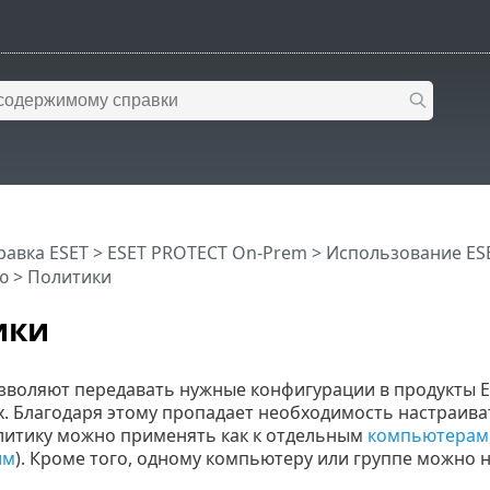
равка ESET
>
ESET PROTECT On-Prem
>
Использование ES
ю
> Политики
ики
зволяют передавать нужные конфигурации в продукты E
. Благодаря этому пропадает необходимость настраив
литику можно применять как к отдельным
компьютерам
им
). Кроме того, одному компьютеру или группе можно 