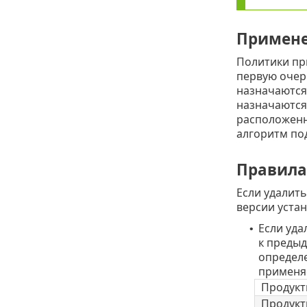
Примене
Политики пр
первую очер
назначаются
назначаются
расположенн
алгоритм по
Правила
Если удалить
версии уста
Если уда
•
к предыд
определе
применя
Продукт
Продукт