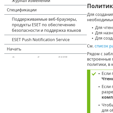
Политик
Для создани
необходимые
Для чтен
•
Для наз
•
Для соз
•
Cм.
список 
Рядом с заб
встроенные 
политики, в 
Если
•
Чтен
Если
•
разр
комп
Чтоб
•
для 