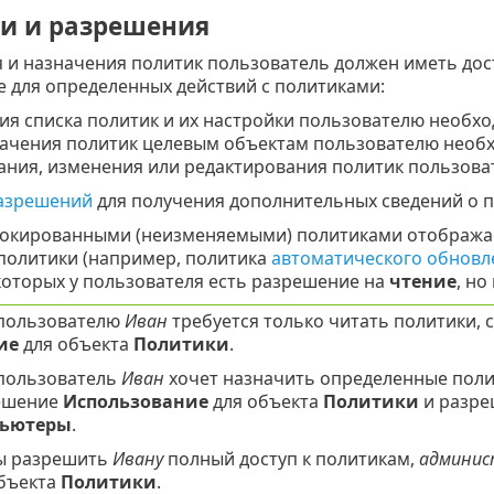
и и разрешения
я и назначения политик пользователь должен иметь до
 для определенных действий с политиками:
ия списка политик и их настройки пользователю необ
начения политик целевым объектам пользователю нео
дания, изменения или редактирования политик пользо
разрешений
для получения дополнительных сведений о п
локированными (неизменяемыми) политиками отобража
политики (например, политика
автоматического обновл
которых у пользователя есть разрешение на
чтение
, но
 пользователю
Иван
требуется только читать политики,
ие
для объекта
Политики
.
 пользователь
Иван
хочет назначить определенные пол
ешение
Использование
для объекта
Политики
и разр
ьютеры
.
ы разрешить
Ивану
полный доступ к политикам,
админи
объекта
Политики
.