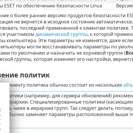
ы ESET по обеспечению безопасности Linux
Версия
ие о более ранних версиях продуктов безопасности ES
ация не вернется в исходное состояние автоматически,
твовать последней примененной к клиентам политике. Т
тся участником
динамической группы
, к которой приме
ы компьютера. Эти параметры не изменятся, даже если
мпьютеры могли восстанавливать параметры по умолча
ами по умолчанию и назначить ее корневой группе (
Вс
ской группы, которая изменяет его настройки, вернетс
ение политик
 к клиенту политика обычно состоит из нескольких
объ
политики (например, для сервера обновлений) рекомен
е иерархии. Специализированные политики (касающиеся
агать ниже в иерархии групп. Так следует делать потом
d
ка обычно заменяет параметры расположенной выше по
h
y
ки
).
y
e