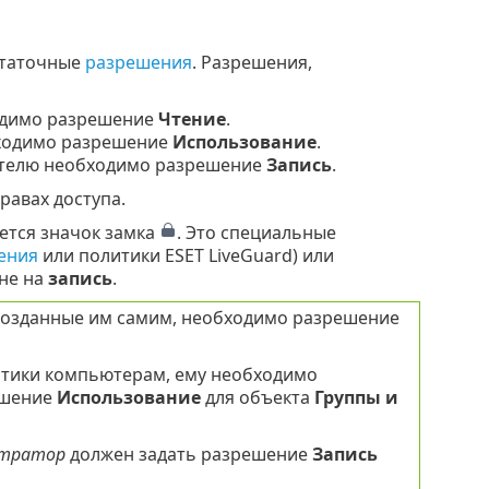
статочные
разрешения
. Разрешения,
ходимо разрешение
Чтение
.
бходимо разрешение
Использование
.
вателю необходимо разрешение
Запись
.
равах доступа.
ется значок замка
. Это специальные
ения
или политики ESET LiveGuard) или
 не на
запись
.
 созданные им самим, необходимо разрешение
итики компьютерам, ему необходимо
ешение
Использование
для объекта
Группы и
стратор
должен задать разрешение
Запись