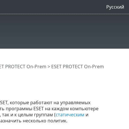
Русский
ET PROTECT On-Prem
>
ESET PROTECT On-Prem
SET, которые работают на управляемых
ать программы ESET на каждом компьютере
, так и к целым группам (
статическим
и
назначить несколько политик.