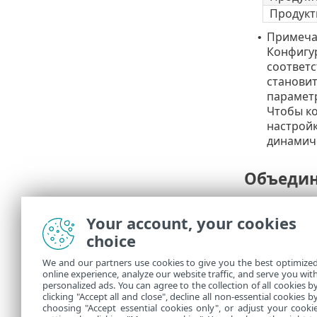
Продукт
Примечан
•
Конфигур
соответс
станови
параметр
Чтобы ко
настройк
динамиче
Объедин
Примененная
Your account, your cookies
Общие 
choice
вершин
распол
We and our partners use cookies to give you the best optimize
полити
online experience, analyze our website traffic, and serve you wit
personalized ads. You can agree to the collection of all cookies b
полити
clicking "Accept all and close", decline all non-essential cookies b
choosing "Accept essential cookies only", or adjust your cooki