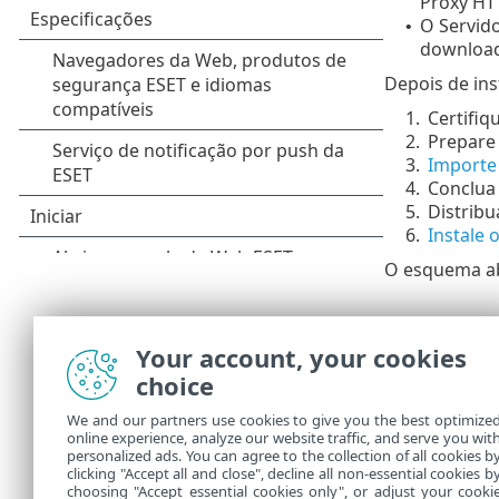
Proxy HTT
O Servid
•
download 
Depois de ins
1.
Certifi
2.
Prepar
3.
Importe
4.
Conclua
5.
Distribu
6.
Instale 
O esquema aba
Your account, your cookies
choice
We and our partners use cookies to give you the best optimize
online experience, analyze our website traffic, and serve you wit
personalized ads. You can agree to the collection of all cookies b
clicking "Accept all and close", decline all non-essential cookies b
choosing "Accept essential cookies only", or adjust your cooki