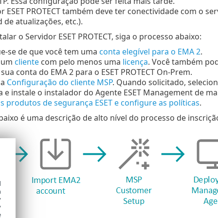
P. Essa configuração pode ser feita mais tarde.
or ESET PROTECT também deve ter conectividade com o servi
de atualizações, etc.).
talar o Servidor ESET PROTECT, siga o processo abaixo:
que-se de que você tem uma
conta elegível para o EMA 2
.
e um
cliente
com pelo menos uma
licença
. Você também pode
sua conta do EMA 2 para o ESET PROTECT On-Prem.
 a
Configuração do cliente MSP
. Quando solicitado, selecio
a e instale o instalador do Agente ESET Management de m
os produtos de segurança ESET e configure as políticas
.
ixo é uma descrição de alto nível do processo de inscrição
d
h
y
y
e