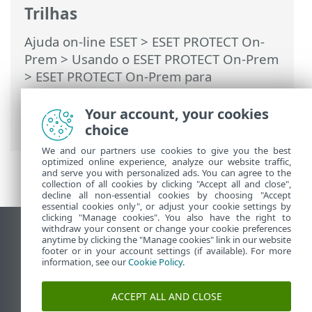
Trilhas
Ajuda on-line ESET
>
ESET PROTECT On-
Prem
>
Usando o ESET PROTECT On-Prem
>
ESET PROTECT On-Prem para
Provedores de serviço gerenciados
>
Processo de implantação para MSP
>
Your account, your cookies
Implantação remota do Agente
choice
We and our partners use cookies to give you the best
optimized online experience, analyze our website traffic,
and serve you with personalized ads. You can agree to the
collection of all cookies by clicking "Accept all and close",
decline all non-essential cookies by choosing "Accept
essential cookies only", or adjust your cookie settings by
clicking "Manage cookies". You also have the right to
withdraw your consent or change your cookie preferences
Ver site para desktop
anytime by clicking the "Manage cookies" link in our website
footer or in your account settings (if available). For more
End of Life
information, see our
Cookie Policy
.
Base de conhecimento ESET
Fórum ESET
ACCEPT ALL AND CLOSE
ESET Status Portal