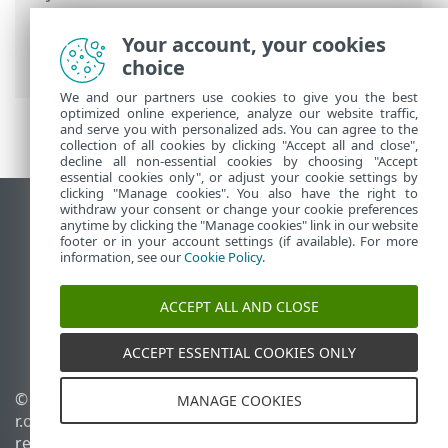
Prem
>
Usando o ESET PROTECT On-Prem
> ESET PROTECT On-Prem para
Your account, your cookies
Provedores de serviço gerenciados
choice
We and our partners use cookies to give you the best
optimized online experience, analyze our website traffic,
and serve you with personalized ads. You can agree to the
collection of all cookies by clicking "Accept all and close",
decline all non-essential cookies by choosing "Accept
essential cookies only", or adjust your cookie settings by
clicking "Manage cookies". You also have the right to
withdraw your consent or change your cookie preferences
Ver site para desktop
anytime by clicking the "Manage cookies" link in our website
footer or in your account settings (if available). For more
End of Life
information, see our
Cookie Policy
.
Base de conhecimento ESET
Fórum ESET
ACCEPT ALL AND CLOSE
ESET Status Portal
Suporte regional
ACCEPT ESSENTIAL COOKIES ONLY
© 1992 - 2026 ESET, spol. s
Gerenciar cookies
MANAGE COOKIES
r.o. - Todos os direitos
Política de cookies
reservados.