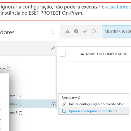
 ignorar a configuração, não poderá executar o
assistente
instância do ESET PROTECT On-Prem.
d
h
y
y
e
o
s