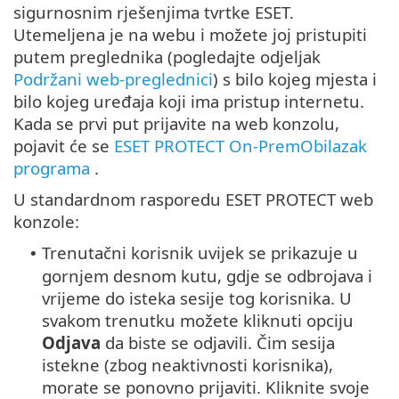
sigurnosnim rješenjima tvrtke ESET.
Utemeljena je na webu i možete joj pristupiti
putem preglednika (pogledajte odjeljak
Podržani web-preglednici
) s bilo kojeg mjesta i
bilo kojeg uređaja koji ima pristup internetu.
Kada se prvi put prijavite na web konzolu,
pojavit će se
ESET PROTECT On-PremObilazak
programa
.
U standardnom rasporedu ESET PROTECT web
konzole:
Trenutačni korisnik uvijek se prikazuje u
•
gornjem desnom kutu, gdje se odbrojava i
vrijeme do isteka sesije tog korisnika. U
svakom trenutku možete kliknuti opciju
Odjava
da biste se odjavili. Čim sesija
istekne (zbog neaktivnosti korisnika),
morate se ponovno prijaviti. Kliknite svoje