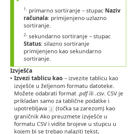
1.
primarno sortiranje – stupac
Naziv
računala
: primijenjeno uzlazno
sortiranje.
2.
sekundarno sortiranje – stupac
Status
: silazno sortiranje
primijenjeno kao sekundarno
sortiranje.
Izvješća
Izvezi tablicu kao
– izvezite tablicu kao
•
izvješće u željenom formatu datoteke.
Možete odabrati format
.pdf
ili
.csv
. CSV je
prikladan samo za tablične podatke i
upotrebljava
(točka sa zarezom) kao
;
graničnik Ako preuzmete izvješće u
formatu CSV i vidite brojeve u stupcu u
kojem bi se trebao nalaziti tekst,