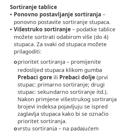
Sortiranje tablice
Ponovno postavljanje sortiranja
–
•
ponovno postavite sortiranje stupaca.
Višestruko sortiranje
– podatke tablice
•
možete sortirati odabirom više (do 4)
stupaca. Za svaki od stupaca možete
prilagoditi:
prioritet sortiranja – promijenite
o
redoslijed stupaca klikom gumba
Prebaci gore
ili
Prebaci dolje
(prvi
stupac: primarno sortiranje; drugi
stupac: sekundarno sortiranje itd.).
Nakon primjene višestrukog sortiranja
brojevi indeksa pojavljuju se ispred
zaglavlja stupaca kako bi se označio
prioritet sortiranja.
vrstu sortiranja – na padajućem
o