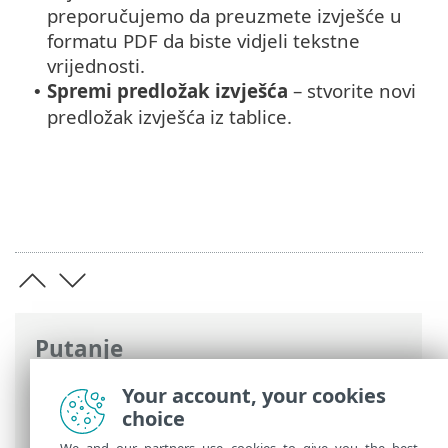
preporučujemo da preuzmete izvješće u
formatu PDF da biste vidjeli tekstne
vrijednosti.
Spremi predložak izvješća
– stvorite novi
•
predložak izvješća iz tablice.
Putanje
ESET-ova online pomoć
>
ESET PROTECT
Your account, your cookies
On-Prem
>
Započni
>
ESET PROTECT Web-
choice
konzola
> Prilagodba filtara i izgleda