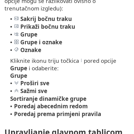
opcije mogu se razlikovati ovisno o
trenutačnom izgledu):
Sakrij bočnu traku
•
Prikaži bočnu traku
•
Grupe
•
Grupe i oznake
•
Oznake
•
Kliknite ikonu triju točkica
pored opcije
Grupe
i odaberite:
Grupe
Proširi sve
•
Sažmi sve
•
Sortiranje dinamičke grupe
Poredaj abecednim redom
•
Poredaj prema primjeni pravila
•
Upravljanje glavnom tablicom