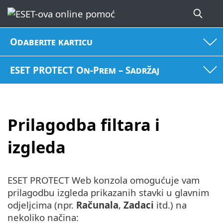
Odaberite karticu
ESET PROTECT On-Prem – Sadržaj
Prilagodba filtara i
izgleda
ESET PROTECT Web konzola omogućuje vam
prilagodbu izgleda prikazanih stavki u glavnim
odjeljcima (npr.
Računala
,
Zadaci
itd.) na
nekoliko načina: