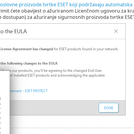
oslovne proizvode tvrtke ESET koji podržavaju automatska 
 primit ćete obavijest o ažuriranom Licenčnom ugovoru za kra
e dostupan) za ažuriranje sigurnosnih proizvoda tvrtke ESET 
d
h
y
y
e
o
s
e