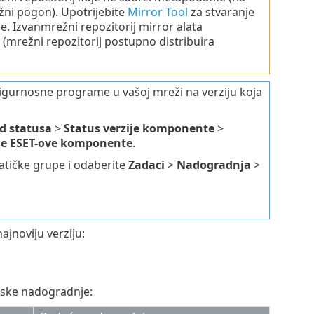
ežni pogon). Upotrijebite
Mirror Tool
za stvaranje
 Izvanmrežni repozitorij mirror alata
(mrežni repozitorij postupno distribuira
 sigurnosne programe u vašoj mreži na verziju koja
d statusa
>
Status verzije komponente
>
ne ESET-ove komponente
.
atičke grupe i odaberite
Zadaci
>
Nadogradnja
>
jnoviju verziju:
atske nadogradnje: