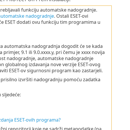
rebljavali funkciju automatske nadogradnje.
 automatske nadogradnje
. Ostali ESET-ovi
e ESET dodati ovu funkciju tim programima u
va automatska nadogradnja dogodit će se kada
rimjer, 9.1 ili 9.0.xxxx.y, pri čemu je xxxx novija
ilnost nadogradnje, automatske nadogradnje
n globalnog izdavanja nove verzije ESET-ovog
i ESET-ov sigurnosni program kao zastarjeli.
prisilno izvršiti nadogradnju pomoću zadatka
 sljedeće:
 izdanja ESET-ovih programa?
ni repozitorij koje ne sadrži metapodatke (na