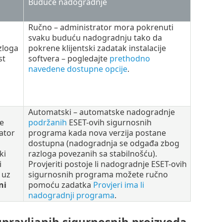
Buduće nadogradnje
Ručno – administrator mora pokrenuti
svaku buduću nadogradnju tako da
zloga
pokrene klijentski zadatak instalacije
st
softvera – pogledajte
prethodno
navedene dostupne opcije
.
Automatski – automatske nadogradnje
ne
podržanih
ESET-ovih sigurnosnih
ator
programa kada nova verzija postane
dostupna (nadogradnja se odgađa zbog
ki
razloga povezanih sa stabilnošću).
i
Provjeriti postoje li nadogradnje ESET-ovih
uz
sigurnosnih programa možete ručno
ni
pomoću zadatka
Provjeri ima li
nadogradnji programa
.