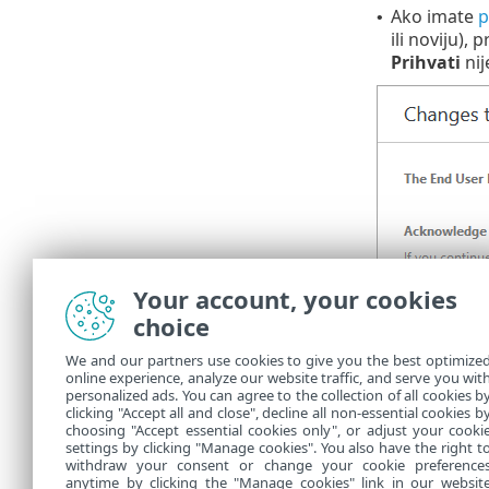
Ako imate
p
•
ili noviju),
Prihvati
nij
Your account, your cookies
choice
We and our partners use cookies to give you the best optimize
online experience, analyze our website traffic, and serve you wit
personalized ads. You can agree to the collection of all cookies b
clicking "Accept all and close", decline all non-essential cookies b
choosing "Accept essential cookies only", or adjust your cooki
settings by clicking "Manage cookies". You also have the right t
withdraw your consent or change your cookie preference
anytime by clicking the "Manage cookies" link in our websit