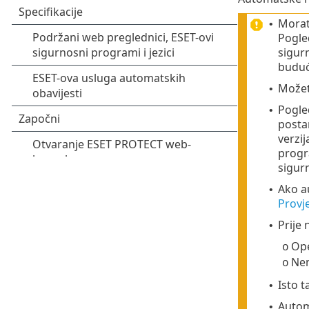
Morat
•
Pogle
sigur
buduć
Može
•
Pogle
•
postan
verzi
progr
sigur
Ako a
•
Provj
Prije
•
Ope
o
Nem
o
Isto 
•
Autom
•