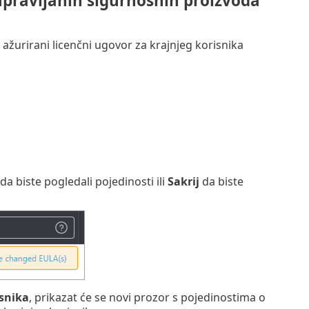
 upravljanih sigurnosnih proizvoda
urirani licenčni ugovor za krajnjeg korisnika
da biste pogledali pojedinosti ili
Sakrij
da biste
isnika
, prikazat će se novi prozor s pojedinostima o