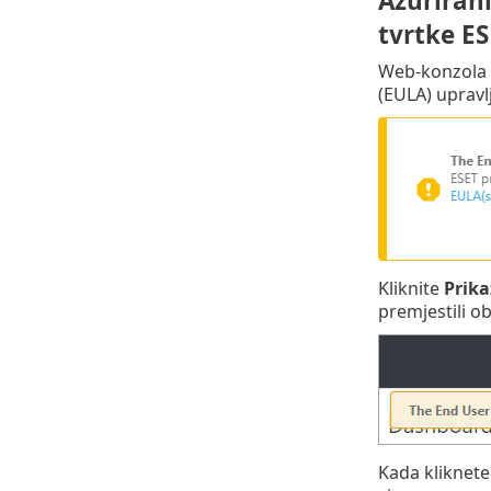
Ažurirani
tvrtke E
Web-konzola E
(EULA) upravl
Kliknite
Prika
premjestili ob
Kada kliknet