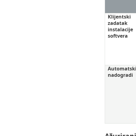
Klijentski
zadatak
instalacije
softvera
Automatsk
nadogradi