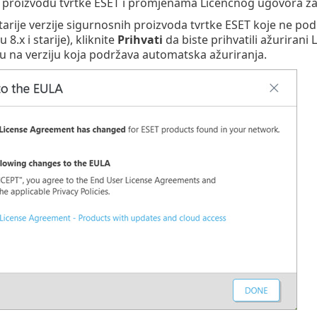
proizvodu tvrtke ESET i promjenama Licenčnog ugovora za 
tarije verzije sigurnosnih proizvoda tvrtke ESET koje ne po
 8.x i starije), kliknite
Prihvati
da biste prihvatili ažurirani
 na verziju koja podržava automatska ažuriranja.