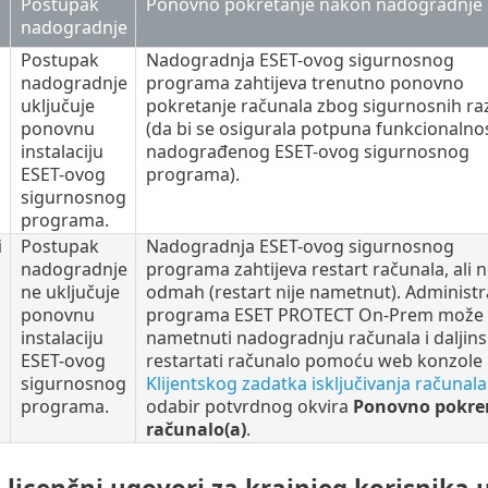
Postupak
Ponovno pokretanje nakon nadogradnje
nadogradnje
Postupak
Nadogradnja ESET-ovog sigurnosnog
nadogradnje
programa zahtijeva trenutno ponovno
uključuje
pokretanje računala zbog sigurnosnih ra
ponovnu
(da bi se osigurala potpuna funkcionalno
instalaciju
nadograđenog ESET-ovog sigurnosnog
ESET-ovog
programa).
sigurnosnog
programa.
i
Postupak
Nadogradnja ESET-ovog sigurnosnog
nadogradnje
programa zahtijeva restart računala, ali 
ne uključuje
odmah (restart nije nametnut). Administr
ponovnu
programa ESET PROTECT On-Prem može
instalaciju
nametnuti nadogradnju računala i daljins
ESET-ovog
restartati računalo pomoću web konzole 
sigurnosnog
Klijentskog zadatka isključivanja računala
programa.
odabir potvrdnog okvira
Ponovno pokre
računalo(a)
.