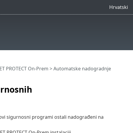
Hrvatski
SET PROTECT On-Prem
>
Automatske nadogradnje
urnosnih
ovi sigurnosni programi ostali nadograđeni na
ET PROTECT On-Prem instalaciji.