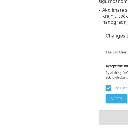
sigurnosnom 
Ako imate s
•
krajnju točku
nadogradnju