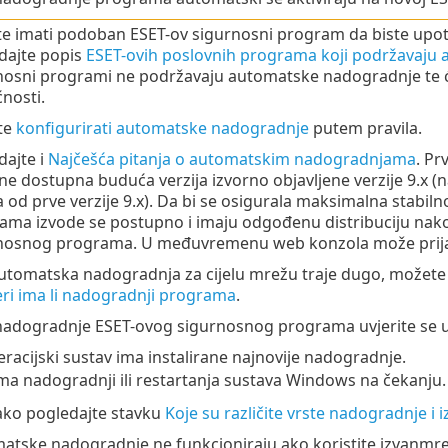
e imati podoban ESET-ov sigurnosni program da biste upot
dajte popis
ESET-ovih poslovnih programa koji podržavaju
nosni programi ne podržavaju automatske nadogradnje te ć
nosti.
te
konfigurirati automatske nadogradnje
putem pravila.
dajte i
Najčešća pitanja o automatskim nadogradnjama
. Pr
e dostupna buduća verzija izvorno objavljene verzije 9.x (na p
ja od prve verzije 9.x). Da bi se osigurala maksimalna stab
ama izvode se postupno i imaju odgođenu distribuciju nako
nosnog programa. U međuvremenu web konzola može prijavit
utomatska nadogradnja za cijelu mrežu traje dugo, možete 
eri ima li nadogradnji programa
.
 nadogradnje ESET-ovog sigurnosnog programa uvjerite se u
racijski sustav ima instalirane najnovije nadogradnje.
a nadogradnji ili restartanja sustava Windows na čekanju.
tako pogledajte stavku
Koje su različite vrste nadogradnje i
atske nadogradnje ne funkcioniraju ako koristite izvanmrež