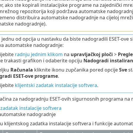
r, ako ste kopirali instalacijske programe na zajednički mr
mrežnog repozitorija koji podržava automatske nadogradnje.
remeno distribuira automatske nadogradnje na cijeloj mreži 
atske nadogradnje).
te jednu od opcija u nastavku da biste nadogradili ESET-ove
va automatske nadogradnje:
ijebite
radnju jednim klikom
na
upravljačkoj ploči
>
Pregle
te trakasti grafikon i odaberite opciju
Nadogradi instalira
eljku
Računala
kliknite ikonu zupčanika pored opcije
Sve
st
radi ESET-ove programe
.
ijebite
klijentski zadatak instalacije softvera
.
ačina za nadogradnju ESET-ovih sigurnosnih programa na na
 zadatak instalacije softvera
 automatske nadogradnje
u klijentskog zadatka instalacije softvera i funkcije autom