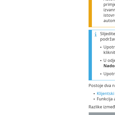
primje
izvan
istov
autom
Slijedi
podrža
Upotr
•
klikni
U odj
•
Nadog
Upotr
•
Postoje dva n
Klijentski
•
Funkcija
•
Razlike izmeđ