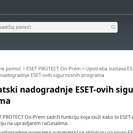
ine pomoć
>
ESET PROTECT On-Prem
>
Upotreba sustava E
 nadogradnje ESET-ovih sigurnosnih programa
tski nadogradnje ESET-ovih sig
ama
PROTECT On-Prem sadrži funkciju koja služi kako bi ESET-
ziju na upravljanim računalima.
adogradnje programa automatski se aktiviraju na novoj ES