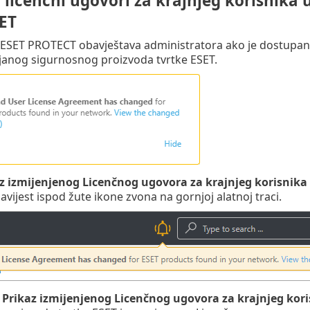
 licenčni ugovori za krajnjeg korisnika
SET
SET PROTECT obavještava administratora ako je dostupan až
janog sigurnosnog proizvoda tvrtke ESET.
z izmijenjenog Licenčnog ugovora za krajnjeg korisnika
avijest ispod žute ikone zvona na gornjoj alatnoj traci.
e
Prikaz izmijenjenog Licenčnog ugovora za krajnjeg kor