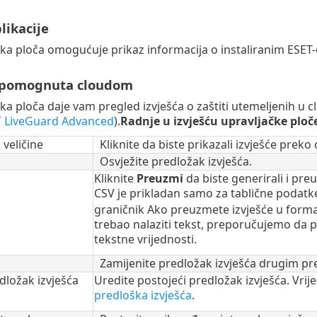
likacije
ka ploča omogućuje prikaz informacija o instaliranim ESET-
otpomognuta cloudom
ka ploča daje vam pregled izvješća o zaštiti utemeljenih u
 LiveGuard Advanced
).
Radnje u izvješću upravljačke ploč
veličine
Kliknite da biste prikazali izvješće preko 
Osvježite predložak izvješća.
Kliknite
Preuzmi
da biste generirali i pre
CSV je prikladan samo za tablične podatk
graničnik Ako preuzmete izvješće u format
trebao nalaziti tekst, preporučujemo da p
tekstne vrijednosti.
Zamijenite predložak izvješća drugim p
dložak izvješća
Uredite postojeći predložak izvješća. Vrij
predloška izvješća
.