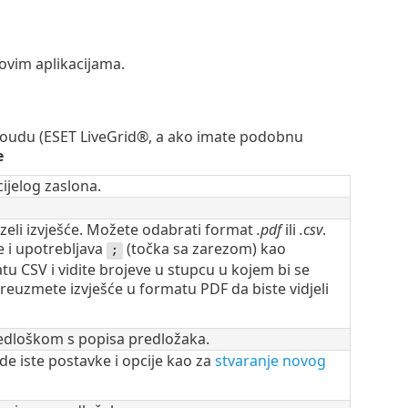
ovim aplikacijama.
 cloudu (ESET LiveGrid®, a ako imate podobnu
e
cijelog zaslona.
uzeli izvješće. Možete odabrati format
.pdf
ili
.csv
.
e i upotrebljava
(točka sa zarezom) kao
;
u CSV i vidite brojeve u stupcu u kojem bi se
reuzmete izvješće u formatu PDF da biste vidjeli
redloškom s popisa predložaka.
ede iste postavke i opcije kao za
stvaranje novog