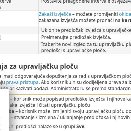
terval
Postavite prilagođene intervale osvježav
a
Zakaži izvješće
– možete promijeniti
okid
zakazana izvješća možete pronaći na
kart
Uklonite predložak izvješća s upravljačke
j
Preimenujte predložak izvješća.
Izaberite novi izgled za tu upravljačku 
predlošci s upravljačke ploče.
ja za upravljačku ploču
 imati odgovarajuća dopuštenja za rad s upravljačkom ploč
aju
prava pristupa
. Ako korisniku nisu dodijeljena prava za
i
 se prikazivati podaci. Administratoru se prema standardno
anje
– korisnik može popisati predloške izvješća i njihove ka
dložaka izvješća i čitati upravljačku ploču
otreba
– korisnik može izmijeniti svoju upravljačku ploču 
d
anje
– stvaranje / izmjena / uklanjanje predložaka i njihovih
h
y
ndardni predlošci nalaze se u grupi
Sve
.
y