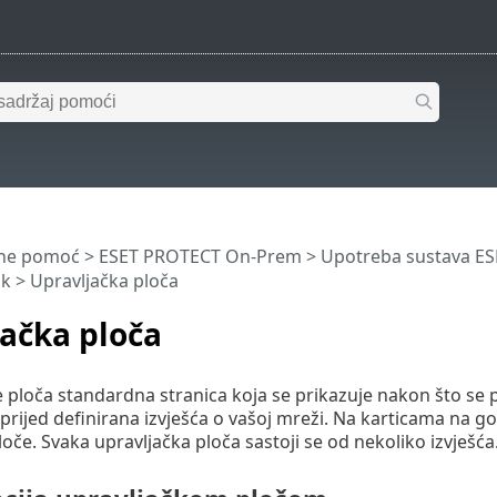
ine pomoć
>
ESET PROTECT On-Prem
>
Upotreba sustava E
ik
> Upravljačka ploča
ačka ploča
e ploča standardna stranica koja se prikazuje nakon što se 
rijed definirana izvješća o vašoj mreži. Na karticama na gor
oče. Svaka upravljačka ploča sastoji se od nekoliko izvješća