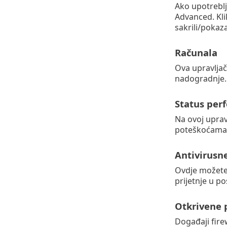
Ako upotrebl
Advanced. Kli
sakrili/pokaza
Računala
Ova upravljačk
nadogradnje.
Status per
Na ovoj uprav
poteškoćama,
Antivirusne
Ovdje možete 
prijetnje u po
Otkrivene p
Događaji fire