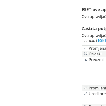
ESET-ove ap
Ova upravljač
Zaštita p
Ova upravljač
licencu, i
ESET
Promjena 
Osvježi
Preuzmi
Promijeni
Uredi pre