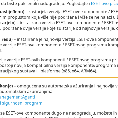
da biste pokrenuli nadogradnju. Pogledajte i
ESET-ovo prav
naslijeđeno
) – zastarjela verzija ESET-ove komponente / ESE
im propustom koja više nije podržana i više se ne nalazi u 
tarjelo
) – instalirana verzija ESET-ove komponente / ESET-ov
 podržane dvije verzije koje su starije od najnovije verzije
 redu
) – instalirana je najnovija verzija ESET-ove komponent
je verzije ESET-ove komponente / ESET-ovog programa kom
.
rije verzije ESET-ovih komponenti / ESET-ovog programa pri
postoji novija kompatibilna verzija komponente/programa u
racijskog sustava ili platforme (x86, x64, ARM64).
kanje
) – omogućena su automatska ažuriranja i najnovija verz
 automatskim ažuriranjima:
anagementAgenti
i sigurnosni programi
se ESET-ove komponente dugo ne nadograđuju, možete ih ru