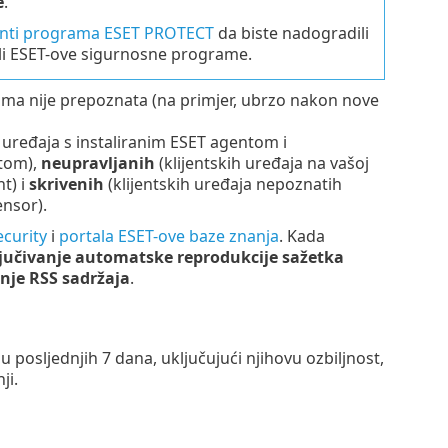
e
.
ti programa ESET PROTECT
da biste nadogradili
li ESET-ove sigurnosne programe.
ama nije prepoznata (na primjer, ubrzo nakon nove
h uređaja s instaliranim ESET agentom i
ntom),
neupravljanih
(klijentskih uređaja na vašoj
t) i
skrivenih
(klijentskih uređaja nepoznatih
nsor).
curity
i
portala ESET-ove baze znanja
. Kada
ljučivanje automatske reprodukcije sažetka
anje RSS sadržaja
.
u posljednjih 7 dana, uključujući njihovu ozbiljnost,
ji.