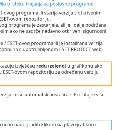
ilo o isteku trajanja za poslovne programe
.
T-ovog programa ili starija verzija s otkrivenim
ESET-ovom repozitoriju.
og programa je zastarjela, ali je i dalje podržana.
, osim ako ne sadrže nedavno otkriveni sigurnosni
e / ESET-ovog programa ili je instalirana verzija
patibilna s upotrijebljenom ESET PROTECT web
kazuju izvješće
u redu
(
zeleno
) u grafikonu ako
 ESET-ovom repozitoriju za određenu verziju
ija će se automatski instalirati. Pročitajte više
čno nadograditi klikom na plavi grafikon i