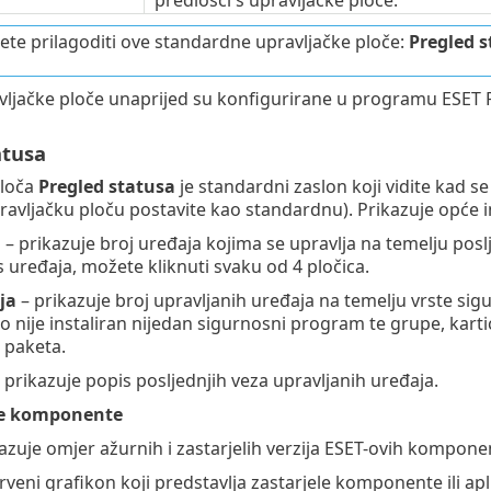
predlošci s upravljačke ploče.
te prilagoditi ove standardne upravljačke ploče:
Pregled s
avljačke ploče unaprijed su konfigurirane u programu ESE
atusa
ploča
Pregled statusa
je standardni zaslon koji vidite kad 
avljačku ploču postavite kao standardnu). Prikazuje opće i
a
– prikazuje broj uređaja kojima se upravlja na temelju poslj
is uređaja, možete kliknuti svaku od 4 pločica.
ja
– prikazuje broj upravljanih uređaja na temelju vrste s
o nije instaliran nijedan sigurnosni program te grupe, karti
g paketa.
 prikazuje popis posljednjih veza upravljanih uređaja.
je komponente
azuje omjer ažurnih i zastarjelih verzija ESET-ovih komponen
crveni grafikon koji predstavlja zastarjele komponente ili apl