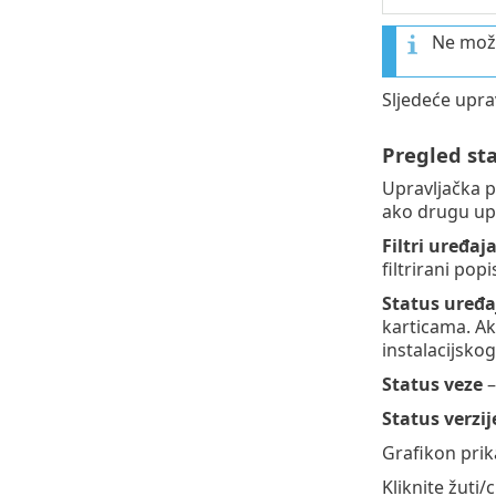
Ne može
Sljedeće upr
Pregled st
Upravljačka 
ako drugu upr
Filtri uređaj
filtrirani pop
Status uređa
karticama. Ak
instalacijsko
Status veze
–
Status verzi
Grafikon prik
Kliknite žuti/