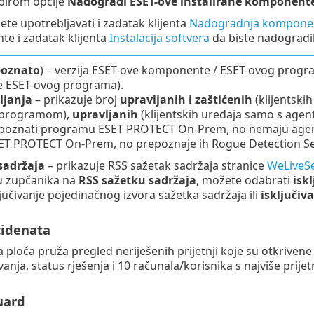
birom opcije
Nadogradi ESET-ove instalirane komponent
te upotrebljavati i zadatak klijenta
Nadogradnja komponen
te i zadatak klijenta
Instalacija softvera
da biste nadogradi
oznato
) – verzija ESET-ove komponente / ESET-ovog progr
je ESET-ovog programa).
ljanja
– prikazuje broj
upravljanih i zaštićenih
(klijentski
 programom),
upravljanih
(klijentskih uređaja samo s age
u poznati programu ESET PROTECT On-Prem, no nemaju agen
T PROTECT On-Prem, no prepoznaje ih Rogue Detection Se
sadržaja
– prikazuje RSS sažetak sadržaja stranice
WeLiveSe
nu zupčanika na
RSS sažetku sadržaja
, možete odabrati
isk
ključivanje pojedinačnog izvora sažetka sadržaja ili
isključiv
cidenata
 ploča pruža pregled neriješenih prijetnji koje su otkrivene 
nja, status rješenja i 10 računala/korisnika s najviše prijetn
uard