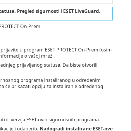
tatusa
,
Pregled sigurnosti
i
ESET LiveGuard
.
T PROTECT On-Prem:
se prijavite u program ESET PROTECT On-Prem (osim
nformacije o vašoj mreži.
ednjeg prijavljenog statusa. Da biste otvorili
igurnosnog programa instaliranog u određenim
ca će prikazati opciju za instaliranje određenog
ti ili verzija ESET-ovih sigurnosnih programa.
ikacije i odaberite
Nadogradi instalirane ESET-ove