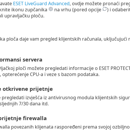
javate
ESET LiveGuard Advanced
, ovdje možete pronaći pre
knite ikonu zupčanika
na vrhu (pored opcije
) i odaber
li upravljačku ploču.
a ploča daje vam pregled klijentskih računala, uključujući nj
formansi servera
ljačkoj ploči možete pregledati informacije o ESET PROTECT s
 opterećenje CPU-a i veze s bazom podataka.
 otkrivene prijetnje
pregledati izvješća iz antivirusnog modula klijentskih sigur
sljednjih 7/30 dana itd.
rijetnje firewalla
walla povezanih klijenata raspoređeni prema svojoj ozbiljnos