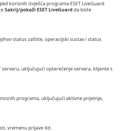
gled korisnih izvješća programa ESET LiveGuard
ite
Sakrij/pokaži ESET LiveGuard
da biste
ihov status zaštite, operacijski sustav i status
erveru, uključujući opterećenje servera, klijente s
nosnih programa, uključujući aktivne prijetnje,
ti, vremenu prijave itd.