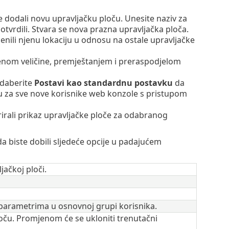
e dodali novu upravljačku ploču. Unesite naziv za
otvrdili. Stvara se nova prazna upravljačka ploča.
jenili njenu lokaciju u odnosu na ostale upravljačke
enom veličine, premještanjem i preraspodjelom
odaberite
Postavi kao standardnu postavku
da
ču za sve nove korisnike web konzole s pristupom
trirali prikaz upravljačke ploče za odabranog
 biste dobili sljedeće opcije u padajućem
jačkoj ploči.
m parametrima u osnovnoj grupi korisnika.
ploču. Promjenom će se ukloniti trenutačni