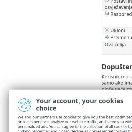
Postavi in
osvježavanj
Raspored
Ukloni
Preimenu
Ova ćelija
Dopušten
Korisnik mora
samo ako im
ploče neće mu
Your account, your cookies
Čit
•
pre
choice
Up
•
We and our partners use cookies to give you the best optimize
Pis
•
online experience, analyze our website traffic, and serve you wit
personalized ads. You can agree to the collection of all cookies b
Svi sta
clicking "Accept all and close", decline all non-essential cookies b