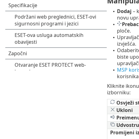
Manipula
Dodaj
– k
•
novu upra
Prebac
•
ploče.
Upravlja
•
izvješća.
Odaberite
•
biste upo
upravlja
MSP koris
•
korisnika
Kliknite ikon
izborniku:
Osvježi s
Ukloni
Preimenu
Udvostru
Promijeni i