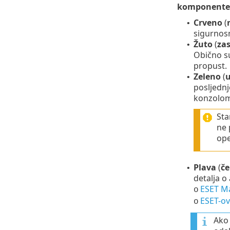
komponente
Crveno
(
•
sigurnosn
Žuto
(
zas
•
Obično su
propust.
Zeleno
(
u
•
posljedn
konzolom
Sta
ne 
ope
Plava
(
če
•
detalja o
ESET M
o
ESET-ov
o
Ako 