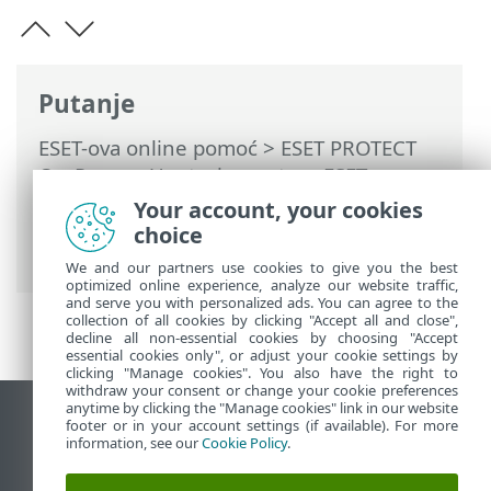
Putanje
ESET-ova online pomoć
>
ESET PROTECT
On-Prem
>
Upotreba sustava ESET
PROTECT On-Prem
>
ESET PROTECT On-
Your account, your cookies
Prem Glavni izbornik
>
Više
>
Korisnici
choice
računala
> Dodavanje novih korisnika
We and our partners use cookies to give you the best
optimized online experience, analyze our website traffic,
and serve you with personalized ads. You can agree to the
collection of all cookies by clicking "Accept all and close",
decline all non-essential cookies by choosing "Accept
essential cookies only", or adjust your cookie settings by
clicking "Manage cookies". You also have the right to
withdraw your consent or change your cookie preferences
anytime by clicking the "Manage cookies" link in our website
Prikaži stranicu za radnu površinu
footer or in your account settings (if available). For more
information, see our
Cookie Policy
.
End of Life
ESET-ova baza znanja