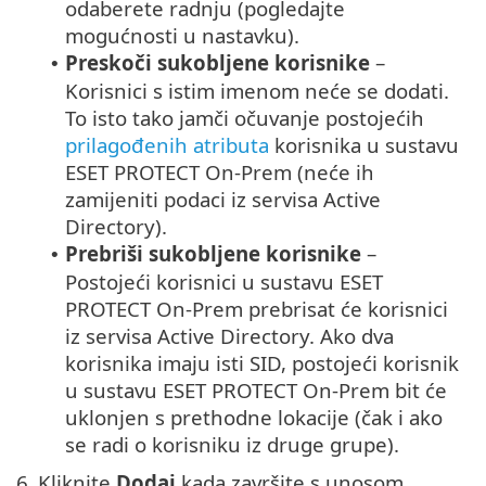
odaberete radnju (pogledajte
mogućnosti u nastavku).
Preskoči sukobljene korisnike
–
•
Korisnici s istim imenom neće se dodati.
To isto tako jamči očuvanje postojećih
prilagođenih atributa
korisnika u sustavu
ESET PROTECT On-Prem (neće ih
zamijeniti podaci iz servisa Active
Directory).
Prebriši sukobljene korisnike
–
•
Postojeći korisnici u sustavu ESET
PROTECT On-Prem prebrisat će korisnici
iz servisa Active Directory. Ako dva
korisnika imaju isti SID, postojeći korisnik
u sustavu ESET PROTECT On-Prem bit će
uklonjen s prethodne lokacije (čak i ako
se radi o korisniku iz druge grupe).
6.
Kliknite
Dodaj
kada završite s unosom