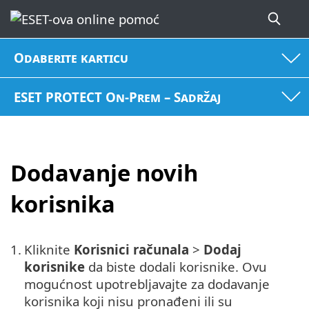
Odaberite karticu
ESET PROTECT On-Prem – Sadržaj
Dodavanje novih
korisnika
1.
Kliknite
Korisnici računala
>
Dodaj
korisnike
da biste dodali korisnike. Ovu
mogućnost upotrebljavajte za dodavanje
korisnika koji nisu pronađeni ili su