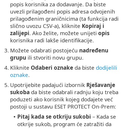
popis korisnika za dodavanje. Da biste
uvezli prilagođeni popis adresa odvojenih
prilagođenim graničnicima (ta funkcija radi
slično uvozu CSV-a), kliknite
Kopiraj i
zalijepi
. Ako želite, možete unijeti
opis
korisnika radi lakše identifikacije.
3.
Možete odabrati postojeću
nadređenu
grupu
ili stvoriti novu grupu.
4.
Kliknite
Odaberi oznake
da biste
dodijelili
oznake
.
5.
Upotrijebite padajući izbornik
Rješavanje
sukoba
da biste odabrali radnju koju treba
poduzeti ako korisnik kojeg dodajete već
postoji u sustavu ESET PROTECT On-Prem:
Pitaj kada se otkriju sukobi
– Kada se
•
otkrije sukob, program će zatražiti da