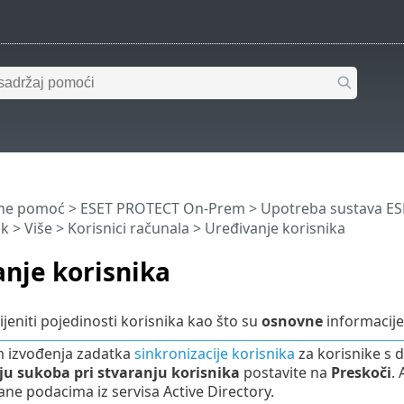
ine pomoć
>
ESET PROTECT On-Prem
>
Upotreba sustava E
ik
>
Više
>
Korisnici računala
> Uređivanje korisnika
nje korisnika
eniti pojedinosti korisnika kao što su
osnovne
informacije
m izvođenja zadatka
sinkronizacije korisnika
za korisnike s 
ju sukoba pri stvaranju korisnika
postavite na
Preskoči
. 
ane podacima iz servisa Active Directory.