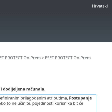
Hrvatski
SET PROTECT On-Prem
>
ESET PROTECT On-Prem
 i
dodijeljena računala
.
definiranim prilagođenim atributima,
Postupanje
Ako to ne učinite, pojedinosti korisnika bit će