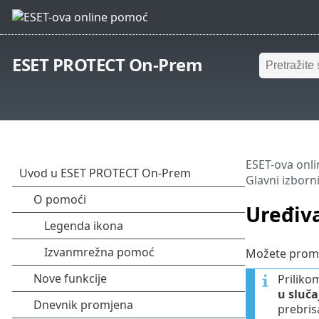
ESET PROTECT On-Prem
ESET-ova onl
Glavni izborn
Uređiva
Možete promij
Priliko
u sluča
prebris