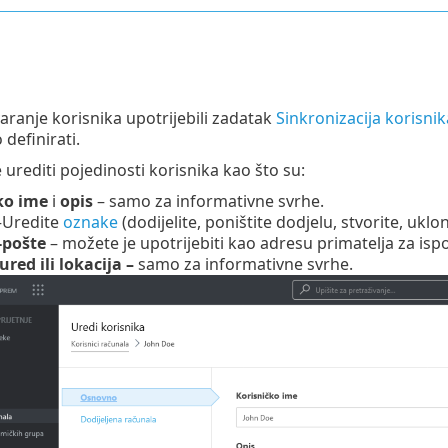
varanje korisnika upotrijebili zadatak
Sinkronizacija korisnik
definirati.
urediti pojedinosti korisnika kao što su:
ko ime
i
opis
– samo za informativne svrhe.
–
Uredite
oznake
(dodijelite, poništite dodjelu, stvorite, uklon
-pošte
– možete je upotrijebiti kao adresu primatelja za ispo
ured ili lokacija –
samo za informativne svrhe.