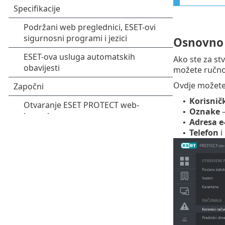
Osnovno
Ako ste za st
možete ručno 
Ovdje možete 
Korisnič
•
Oznake
•
Adresa e
•
Telefon
i
•