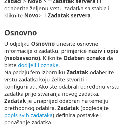
Zadaci
>
Novo
>
Zadatak servera
ili
odaberite željenu vrstu zadatka sa stabla i
kliknite
Novo
>
Zadatak servera
.
Osnovno
U odjeljku
Osnovno
unesite osnovne
informacije o zadatku, primjerice
naziv i opis
(neobavezno)
. Kliknite
Odaberi oznake
da
biste
dodijelili oznake
.
Na padajućem izborniku
Zadatak
odaberite
vrstu zadatka koju želite stvoriti i
konfigurirati. Ako ste odabrali određenu vrstu
zadatka prije stvaranja novog zadatka,
Zadatak
je unaprijed odabran na temelju
prethodnog odabira.
Zadatak
(pogledajte
popis svih zadataka
) definira postavke i
ponašanje zadatka.