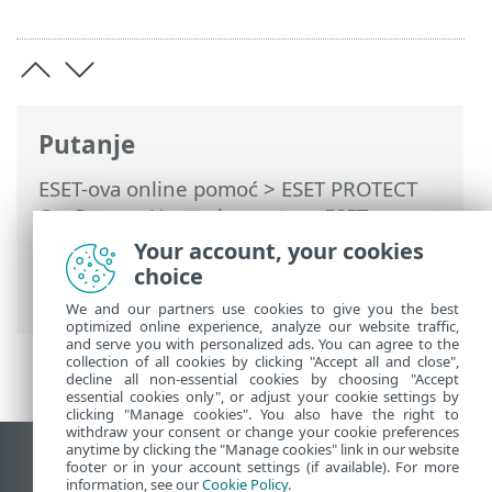
Putanje
ESET-ova online pomoć
>
ESET PROTECT
On-Prem
>
Upotreba sustava ESET
PROTECT On-Prem
>
ESET PROTECT On-
Your account, your cookies
Prem Glavni izbornik
>
Zadaci
>
Zadaci
choice
servera
> Sinkronizacija korisnika
We and our partners use cookies to give you the best
optimized online experience, analyze our website traffic,
and serve you with personalized ads. You can agree to the
collection of all cookies by clicking "Accept all and close",
decline all non-essential cookies by choosing "Accept
essential cookies only", or adjust your cookie settings by
clicking "Manage cookies". You also have the right to
withdraw your consent or change your cookie preferences
anytime by clicking the "Manage cookies" link in our website
Prikaži stranicu za radnu površinu
footer or in your account settings (if available). For more
information, see our
Cookie Policy
.