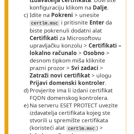
konfiguraciju klikom na
Dalje
.
c)
Idite na
Pokreni
> unesite
i pritisnite
Enter
da
certlm.msc
biste pokrenuli dodatni alat
Certifikati
za Microsoftovu
upravljačku konzolu >
Certifikati –
lokalno računalo
>
Osobno
>
desnom tipkom miša kliknite
prazni prozor >
Svi zadaci
>
Zatraži novi certifikat
> ulogu
Prijavi domenski kontroler
.
d)
Provjerite ima li izdani certifikat
FQDN
domenskog kontrolera.
e)
Na serveru ESET PROTECT uvezite
izdavatelja certifikata kojeg ste
stvorili u spremište certifikata
(koristeći alat
) >
certlm.msc