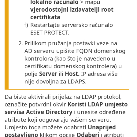
lokalno računalo
> mapu
vjerodostojni izdavatelji root
certifikata
.
f)
Restartajte serversko računalo
ESET PROTECT.
2.
Prilikom pružanja postavki veze na
AD serveru upišite FQDN domenskog
kontrolora (kao što je navedeno u
certifikatu domenskog kontrolera) u
polje
Server
ili
Host.
IP adresa više
nije dovoljna za LDAPS.
Da biste aktivirali prijelaz na LDAP protokol,
označite potvrdni okvir
Koristi LDAP umjesto
servisa Active Directory
i unesite određene
atribute koji odgovaraju vašem serveru.
Umjesto toga možete odabrati
Unaprijed
postavljeno
klikom opcije
Odaberi
i atributi