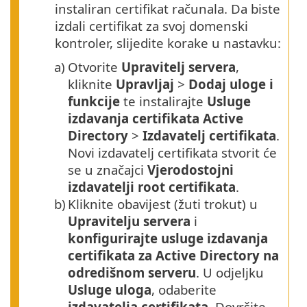
instaliran certifikat računala. Da biste
izdali certifikat za svoj domenski
kontroler, slijedite korake u nastavku:
a)
Otvorite
Upravitelj servera
,
kliknite
Upravljaj
>
Dodaj uloge i
funkcije
te instalirajte
Usluge
izdavanja certifikata Active
Directory
>
Izdavatelj certifikata
.
Novi izdavatelj certifikata stvorit će
se u značajci
Vjerodostojni
izdavatelji root certifikata
.
b)
Kliknite obavijest (žuti trokut) u
Upravitelju servera
i
konfigurirajte usluge izdavanja
certifikata za Active Directory na
odredišnom serveru
. U odjeljku
Usluge uloga
, odaberite
izdavatelja certifikata
. Dovršite