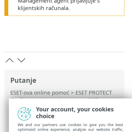
Management agent prijavljuje s
klijentskih računala.
Putanje
ESET-ova online pomoć
>
ESET PROTECT
On-Prem
>
Upotreba sustava ESET
PROTECT On-Prem
>
ESET PROTECT On-
Your account, your cookies
Prem Glavni izbornik
>
Zadaci
>
Pregled
choice
zadataka
> Indikator napretka
We and our partners use cookies to give you the best
optimized online experience, analyze our website traffic,