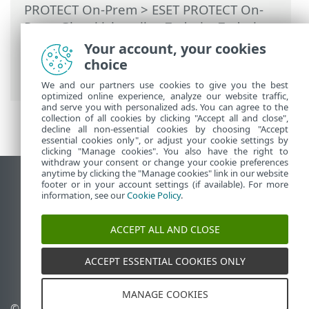
PROTECT On-Prem
>
ESET PROTECT On-
Prem Glavni izbornik
>
Zadaci
>
Zadaci
servera
>
Sinkronizacija statičke grupe
>
Your account, your cookies
Sinkronizacija statičke grupe – računala
choice
sa sustavom Linux
We and our partners use cookies to give you the best
optimized online experience, analyze our website traffic,
and serve you with personalized ads. You can agree to the
collection of all cookies by clicking "Accept all and close",
decline all non-essential cookies by choosing "Accept
essential cookies only", or adjust your cookie settings by
clicking "Manage cookies". You also have the right to
withdraw your consent or change your cookie preferences
anytime by clicking the "Manage cookies" link in our website
Prikaži stranicu za radnu površinu
footer or in your account settings (if available). For more
information, see our
Cookie Policy
.
End of Life
ESET-ova baza znanja
ACCEPT ALL AND CLOSE
ESET-ov forum
ESET Status Portal
ACCEPT ESSENTIAL COOKIES ONLY
Regionalna podrška
MANAGE COOKIES
© 1992 - 2026 ESET, spol. s
Upravljanje kolačićima