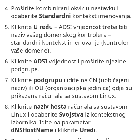
4.
Proširite kombinirani okvir u nastavku i
odaberite
Standardni
kontekst imenovanja.
5.
Kliknite
U redu
– ADSI vrijednost treba biti
naziv vašeg domenskog kontrolera –
standardni kontekst imenovanja (kontroler
vaše domene).
6.
Kliknite
ADSI
vrijednost i proširite njezine
podgrupe.
7.
Kliknite
podgrupu
i idite na CN (uobičajeni
naziv) ili OU (organizacijska jedinica) gdje su
prikazana računala sa sustavom Linux.
8.
Kliknite
naziv hosta
računala sa sustavom
Linux i odaberite
Svojstva
iz kontekstnog
izbornika. Idite na parametar
dNSHostName
i kliknite
Uredi
.