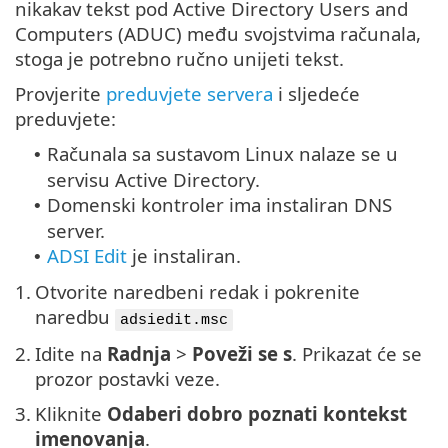
nikakav tekst pod Active Directory Users and
Computers (ADUC) među svojstvima računala,
stoga je potrebno ručno unijeti tekst.
Provjerite
preduvjete servera
i sljedeće
preduvjete:
Računala sa sustavom Linux nalaze se u
•
servisu Active Directory.
Domenski kontroler ima instaliran DNS
•
server.
ADSI Edit
je instaliran.
•
1.
Otvorite naredbeni redak i pokrenite
naredbu
adsiedit.msc
2.
Idite na
Radnja
>
Poveži se s
. Prikazat će se
prozor postavki veze.
3.
Kliknite
Odaberi dobro poznati kontekst
imenovanja
.