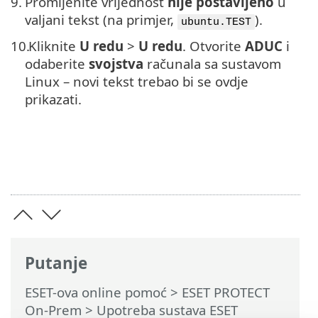
9.
Promijenite vrijednost
nije postavljeno
u
valjani tekst (na primjer,
).
ubuntu.TEST
10.
Kliknite
U redu
>
U redu
. Otvorite
ADUC
i
odaberite
svojstva
računala sa sustavom
Linux – novi tekst trebao bi se ovdje
prikazati.
Putanje
ESET-ova online pomoć
>
ESET PROTECT
On-Prem
>
Upotreba sustava ESET