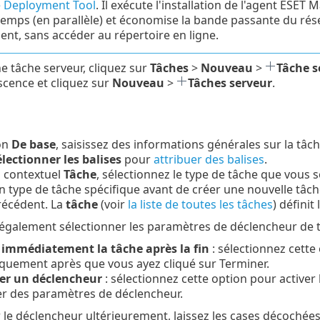
 Deployment Tool
. Il exécute l'installation de l'agent ESE
mps (en parallèle) et économise la bande passante du réseau
ent, sans accéder au répertoire en ligne.
e tâche serveur, cliquez sur
Tâches
>
Nouveau
>
Tâche s
scence et cliquez sur
Nouveau
>
Tâches serveur
.
on
De base
, saisissez des informations générales sur la tâch
lectionner les balises
pour
attribuer des balises
.
 contextuel
Tâche
, sélectionnez le type de tâche que vous s
n type de tâche spécifique avant de créer une nouvelle tâch
récédent. La
tâche
(voir
la liste de toutes les tâches
) défini
galement sélectionner les paramètres de déclencheur de t
 immédiatement la tâche après la fin
: sélectionnez cette
quement après que vous ayez cliqué sur Terminer.
er un déclencheur
: sélectionnez cette option pour activer 
er des paramètres de déclencheur.
r le déclencheur ultérieurement, laissez les cases décochées