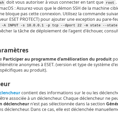
doit vous autoriser à vous connecter en tant que
.
sh
root
macOS : Assurez-vous que le démon SSH de la machine cible e
ne bloque pas cette connexion. Utilisez la commande suivant
veur ESET PROTECT) pour ajouter une exception au pare-feu
 -A INPUT -s 10.0.0.1 -p tcp --dport 22 -m state --state
cher la tâche de déploiement de l'agent d'échouer, consult
aramètres
se
Participer au programme d'amélioration du produit
pou
lémétrie anonymes à ESET. (version et type de système d'ex
spécifiques au produit).
eur
clencheur
contient des informations sur le ou les déclenc
être associée à un déclencheur. Chaque déclencheur ne pe
n déclencheur
n'est pas sélectionnée dans la section
Génér
ns déclencheur. Dans ce cas, elle est déclenchée manuelleme