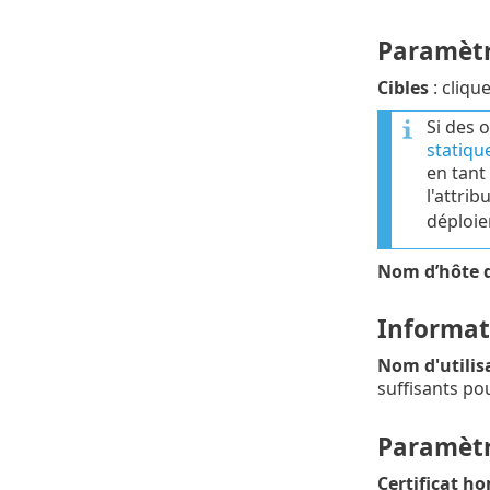
Paramètr
Cibles
: cliqu
Si des 
statiqu
en tant
l'attrib
déploie
Nom d’hôte d
Informati
Nom d'utilis
suffisants pou
Paramètre
Certificat h