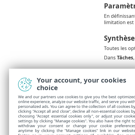
Paramètr
En définissa
limitation est 
Synthèse
Toutes les op
Dans
Tâches
Dépanna
Your account, your cookies
Si la tâche d
choice
Pour dé
We and our partners use cookies to give you the best optimize
tâche d
online experience, analyze our website traffic, and serve you wit
personalized ads. You can agree to the collection of all cookies b
peut co
clicking "Accept all and close", decline all non-essential cookies b
choosing "Accept essential cookies only", or adjust your cooki
settings by clicking "Manage cookies". You also have the right t
withdraw your consent or change your cookie preference
anytime by clicking the "Manage cookies" link in our websit