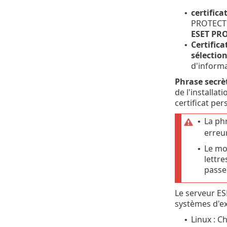
certific
•
PROTECT s
ESET PR
Certifica
•
sélectio
d'informa
Phrase secrèt
de l'installat
certificat pe
La phr
•
erreur
Le mo
•
lettr
passe
Le serveur ES
systèmes d'ex
Linux : C
•