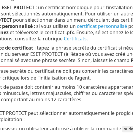
at ESET PROTECT
: un certificat homologue pour l’installation 
ont sélectionnés automatiquement. Pour utiliser un autre c
OTECT
pour sélectionner dans un menu déroulant des certifi
t personnalisé
: si vous utilisez un
certificat personnalisé
po
nnez
et téléversez le certificat .pfx. Ensuite, sélectionnez-le l
tions, consultez la rubrique
Certificats
.
e de certificat
: tapez la phrase secrète du certificat si néc
ion du serveur ESET PROTECT (à l’étape où vous avez créé une 
rsonnalisé avec une phrase secrète. Sinon, laissez le champ
P
ase secrète du certificat ne doit pas contenir les caractères
 critique lors de l’initialisation de l’agent.
t de passe doit contenir au moins 10 caractères appartenant
es minuscules, lettres majuscules, chiffres ou caractères s
 comportant au moins 12 caractères.
ET PROTECT peut sélectionner automatiquement le progiciel 
ploitation :
hoisissez un utilisateur autorisé à utiliser la commande
sud