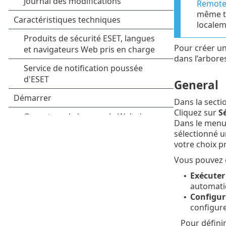
Remote
même te
localem
Pour créer un
dans l’arbore
General
Dans la secti
Cliquez sur
Sé
Dans le menu
sélectionné u
votre choix p
Vous pouvez é
Exécuter
•
automati
Configur
•
configur
Pour défini