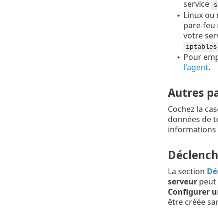
service
s
Linux ou 
•
pare-feu 
votre ser
iptables
Pour empê
•
l'agent
.
Autres p
Cochez la ca
données de té
informations 
Déclench
La section
Dé
serveur
peut 
Configurer u
être créée sa