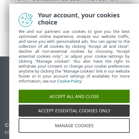
Prem
>
ESET PROTECT On-Prem Menu
principal
>
Tâches
>
Tâches serveur
>
Your account, your cookies
Synchronisation des groupes statiques
choice
We and our partners use cookies to give you the best
optimized online experience, analyze our website traffic,
and serve you with personalized ads. You can agree to the
collection of all cookies by clicking "Accept all and close",
decline all non-essential cookies by choosing "Accept
essential cookies only", or adjust your cookie settings by
clicking "Manage cookies". You also have the right to
withdraw your consent or change your cookie preferences
Afficher le site pour ordinateur de bureau
anytime by clicking the "Manage cookies" link in our website
footer or in your account settings (if available). For more
End of Life
information, see our
Cookie Policy
.
Base de connaissances ESET
Forum ESET
ACCEPT ALL AND CLOSE
ESET Status Portal
Assistance régionale
ACCEPT ESSENTIAL COOKIES ONLY
© 1992 - 2026 ESET, spol. s
Gérer les témoins
MANAGE COOKIES
r.o. - Tous droits réservés.
Politique relative aux
témoins