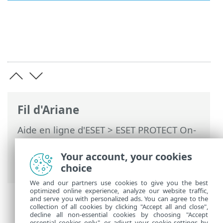
Fil d'Ariane
Aide en ligne d'ESET
>
ESET PROTECT On-
Prem
>
Utilisation de ESET PROTECT On-
Prem
>
ESET PROTECT On-Prem Menu
Your account, your cookies
principal
>
Tâches
> Tâches serveur
choice
We and our partners use cookies to give you the best
optimized online experience, analyze our website traffic,
and serve you with personalized ads. You can agree to the
collection of all cookies by clicking "Accept all and close",
decline all non-essential cookies by choosing "Accept
essential cookies only", or adjust your cookie settings by