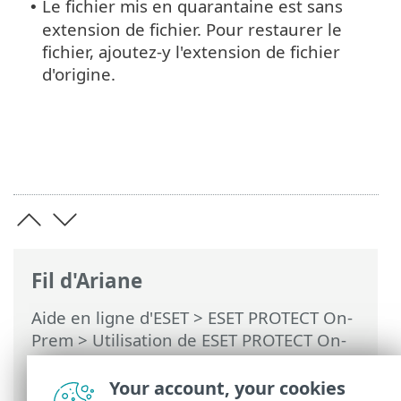
Le fichier mis en quarantaine est sans
•
extension de fichier. Pour restaurer le
fichier, ajoutez-y l'extension de fichier
d'origine.
Fil d'Ariane
Aide en ligne d'ESET
>
ESET PROTECT On-
Prem
>
Utilisation de ESET PROTECT On-
Prem
>
ESET PROTECT On-Prem Menu
principal
>
Tâches
>
Tâches client
>
Your account, your cookies