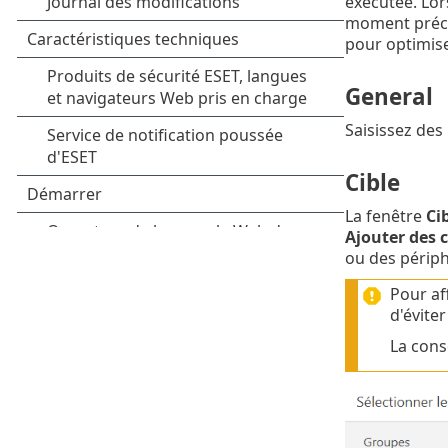
exécutée. Lor
moment préci
pour optimise
General
Saisissez des
Cible
La fenêtre
Ci
Ajouter des c
ou des périph
Pour af
d'évite
La cons