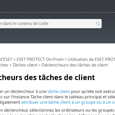
 d'ESET
>
ESET PROTECT On-Prem
>
Utilisation de ESET PR
ches
>
Tâches client
> Déclencheurs des tâches de client
heurs des tâches de client
buer un déclencheur à une
tâche client
pour qu'elle soit exécu
z sur l’instance Tâche client dans le tableau principal et sé
 également
attribuer une tâche client à un groupe ou à un 
un déclencheur, sélectionnez les ordinateurs ou les groupe