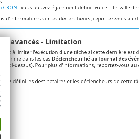
.
on CRON
: vous pouvez également définir votre intervalle d
us d'informations sur les déclencheurs, reportez-vous au c
es avancés - Limitation
n sert à limiter l'exécution d'une tâche si cette dernière e
, comme dans les cas
Déclencheur lié au Journal des év
voir ci-dessus). Pour plus d'informations, reportez-vous au
d
h
y
avez défini les destinataires et les déclencheurs de cette tâ
y
e
o
s
e
e