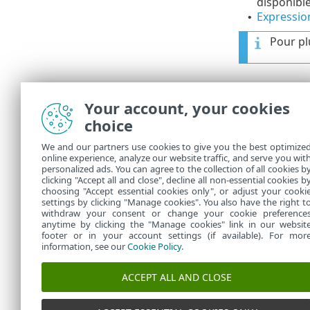
disponible
Expressi
•
Pour pl
Paramètr
Your account, your cookies
une limitatio
choice
fréquemment
dynamique
(
We and our partners use cookies to give you the best optimize
online experience, analyze our website traffic, and serve you wit
passante
.
personalized ads. You can agree to the collection of all cookies b
Lorsque vous 
clicking "Accept all and close", decline all non-essential cookies b
choosing "Accept essential cookies only", or adjust your cooki
settings by clicking "Manage cookies". You also have the right t
withdraw your consent or change your cookie preference
anytime by clicking the "Manage cookies" link in our websit
footer or in your account settings (if available). For mor
information, see our
Cookie Policy
.
ACCEPT ALL AND CLOSE