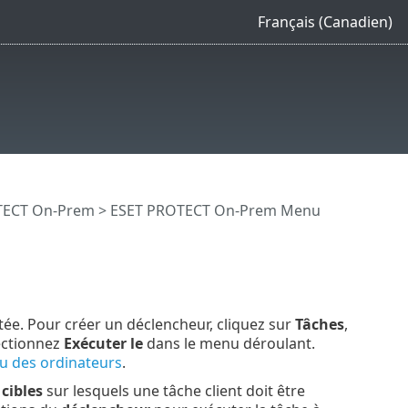
Français (Canadien)
OTECT On-Prem
>
ESET PROTECT On-Prem Menu
tée. Pour créer un déclencheur, cliquez sur
Tâches
,
lectionnez
Exécuter le
dans le menu déroulant.
ou des ordinateurs
.
s
cibles
sur lesquels une tâche client doit être