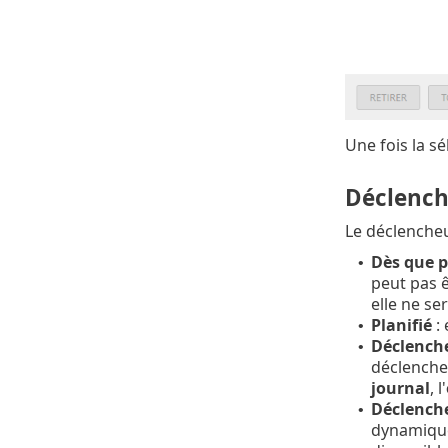
Une fois la sé
Déclench
Le déclencheu
Dès que p
•
peut pas ê
elle ne se
Planifié
: 
•
Déclenche
•
déclencheu
journal
, l'
Déclenche
•
dynamique 