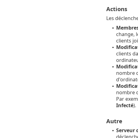
Actions
Les déclenche
Membres
•
change, l
clients j
Modifica
•
clients d
ordinate
Modifica
•
nombre de
d'ordina
Modifica
•
nombre d
Par exemp
Infecté
).
Autre
Serveur 
•
déclenche