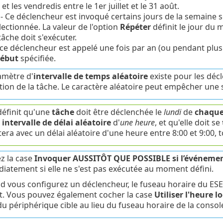
 et les vendredis entre le 1er juillet et le 31 août.
- Ce déclencheur est invoqué certains jours de la semaine 
ectionnée. La valeur de l'option
Répéter
définit le jour du 
tâche doit s'exécuter.
 ce déclencheur est appelé une fois par an (ou pendant plusi
ébut
spécifiée.
mètre d'
intervalle de temps aléatoire
existe pour les décle
tion de la tâche. Le caractère aléatoire peut empêcher une 
éfinit qu'une
tâche
doit être déclenchée le
lundi
de
chaque
n
intervalle de délai aléatoire
d'
une heure
, et qu'elle doit se
era avec un délai aléatoire d'une heure entre 8:00 et 9:00, to
z la case
Invoquer AUSSITÔT QUE POSSIBLE si l’événeme
iatement si elle ne s'est pas exécutée au moment défini.
 vous configurez un déclencheur, le fuseau horaire du ESE
t. Vous pouvez également cocher la case
Utiliser l'heure lo
 du périphérique cible au lieu du fuseau horaire de la cons