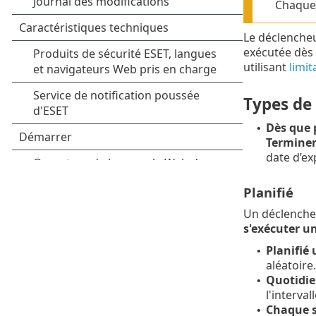
Chaque 
Le déclencheu
exécutée dès 
utilisant
limit
Types de
Dès que 
•
Termine
date d’ex
Planifié
Un déclencheu
s'exécuter un
Planifié 
•
aléatoire.
Quotidi
•
l'interva
Chaque 
•