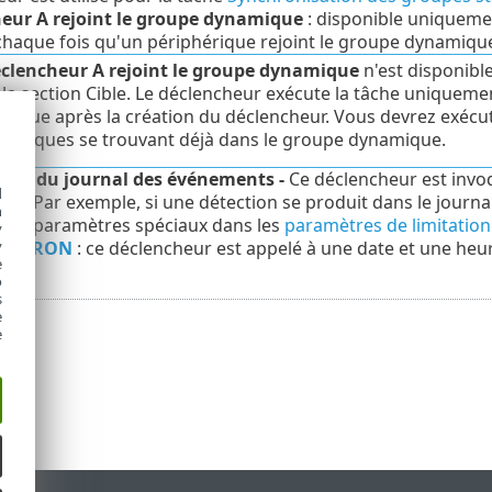
eur A rejoint le groupe dynamique
: disponible uniquemen
haque fois qu'un périphérique rejoint le groupe dynamiqu
clencheur A rejoint le groupe dynamique
n'est disponibl
la section Cible. Le déclencheur exécute la tâche uniquemen
ique après la création du déclencheur. Vous devrez exécu
phériques se trouvant déjà dans le groupe dynamique.
eur du journal des événements -
Ce déclencheur est invo
d
aux. Par exemple, si une détection se produit dans le journa
h
 de paramètres spéciaux dans les
paramètres de limitation
y
ion CRON
: ce déclencheur est appelé à une date et une heur
y
e
o
s
e
e