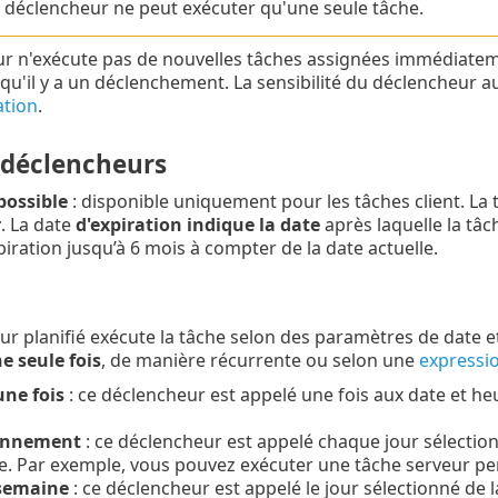
déclencheur ne peut exécuter qu'une seule tâche.
r n'exécute pas de nouvelles tâches assignées immédiateme
qu'il y a un déclenchement. La sensibilité du déclencheur 
ation
.
 déclencheurs
possible
: disponible uniquement pour les tâches client. La 
r
. La date
d'expiration indique la date
après laquelle la tâc
piration jusqu’à 6 mois à compter de la date actuelle.
r planifié exécute la tâche selon des paramètres de date et
e seule fois
, de manière récurrente ou selon une
expressi
une fois
: ce déclencheur est appelé une fois aux date et heur
ennement
: ce déclencheur est appelé chaque jour sélectionn
lle. Par exemple, vous pouvez exécuter une tâche serveur p
semaine
: ce déclencheur est appelé le jour sélectionné de