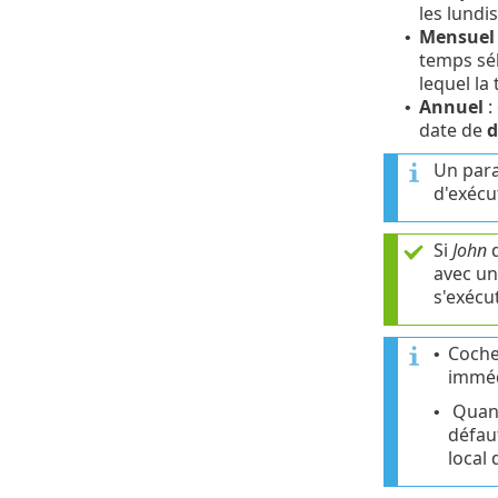
les lundis
Mensuel
•
temps sél
lequel la 
Annuel
:
•
date de
d
Un para
d'exécu
Si
John
d
avec u
s'exécut
Coche
•
imméd
Quand
•
défau
local