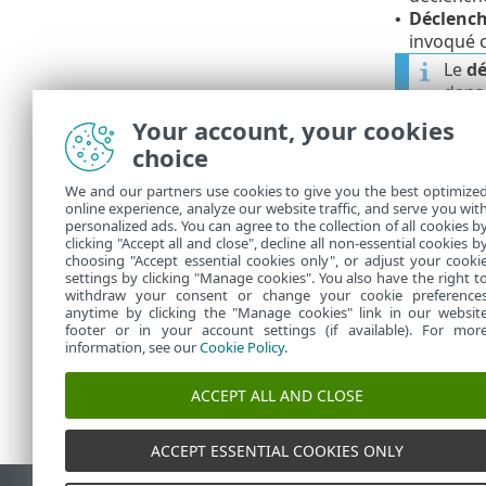
Déclench
•
invoqué c
Le
dé
dans 
dynam
Your account, your cookies
péri
choice
Déclench
•
We and our partners use cookies to give you the best optimize
les journ
online experience, analyze our website traffic, and serve you wit
ensemble
personalized ads. You can agree to the collection of all cookies b
Express
clicking "Accept all and close", decline all non-essential cookies b
•
choosing "Accept essential cookies only", or adjust your cooki
settings by clicking "Manage cookies". You also have the right t
withdraw your consent or change your cookie preference
anytime by clicking the "Manage cookies" link in our websit
footer or in your account settings (if available). For mor
information, see our
Cookie Policy
.
ACCEPT ALL AND CLOSE
ACCEPT ESSENTIAL COOKIES ONLY