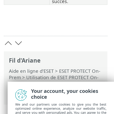
succès.
Fil d'Ariane
Aide en ligne d'ESET
>
ESET PROTECT On-
Prem
>
Utilisation de ESET PROTECT On-
Prem
>
ESET PROTECT On-Prem Menu
principal
>
Tâches
>
Aperçu des tâches
>
Your account, your cookies
Icône d'état
choice
We and our partners use cookies to give you the best
optimized online experience, analyze our website traffic,
and serve you with personalized ads. You can agree to the