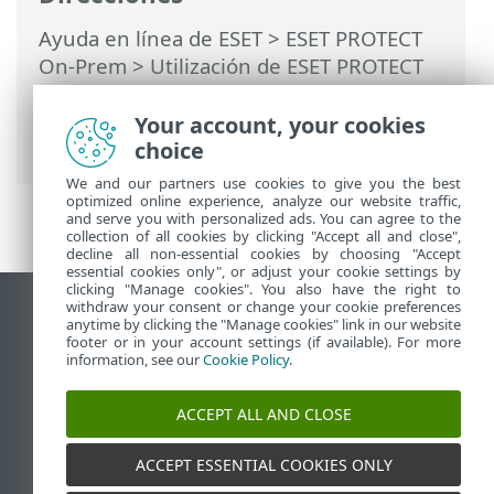
Ayuda en línea de ESET
>
ESET PROTECT
On-Prem
>
Utilización de ESET PROTECT
On-Prem
>
ESET PROTECT On-Prem Menú
principal
>
Tareas
>
Tareas del cliente
>
Your account, your cookies
Desinstalación del software
choice
We and our partners use cookies to give you the best
optimized online experience, analyze our website traffic,
and serve you with personalized ads. You can agree to the
collection of all cookies by clicking "Accept all and close",
decline all non-essential cookies by choosing "Accept
essential cookies only", or adjust your cookie settings by
clicking "Manage cookies". You also have the right to
withdraw your consent or change your cookie preferences
Ver sitio para ordenador
anytime by clicking the "Manage cookies" link in our website
footer or in your account settings (if available). For more
End of Life
information, see our
Cookie Policy
.
Base de conocimiento de ESET
Foro de ESET
ACCEPT ALL AND CLOSE
ESET Status Portal
Soporte técnico regional
ACCEPT ESSENTIAL COOKIES ONLY