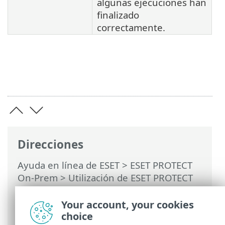
algunas ejecuciones han
finalizado
correctamente.
Direcciones
Ayuda en línea de ESET
>
ESET PROTECT
On-Prem
>
Utilización de ESET PROTECT
On-Prem
>
ESET PROTECT On-Prem Menú
principal
>
Tareas
>
Información general
Your account, your cookies
de las tareas
> Icono de estado
choice