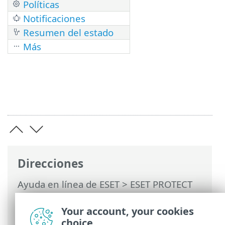
Políticas
Notificaciones
Resumen del estado
Más
Direcciones
Ayuda en línea de ESET
>
ESET PROTECT
On-Prem
>
Utilización de ESET PROTECT
On-Prem
> ESET PROTECT On-Prem Menú
Your account, your cookies
principal
choice