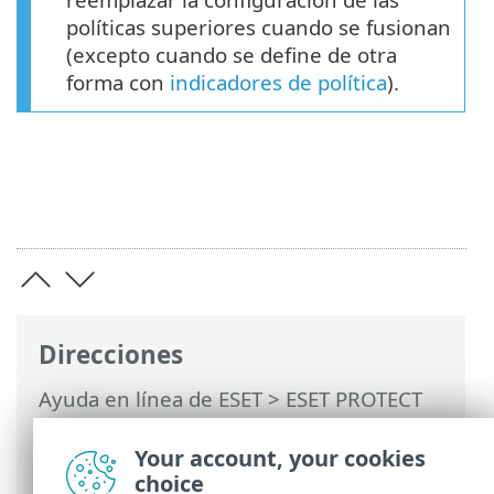
políticas superiores cuando se fusionan
(excepto cuando se define de otra
forma con
indicadores de política
).
Direcciones
Ayuda en línea de ESET
>
ESET PROTECT
On-Prem
>
Utilización de ESET PROTECT
On-Prem
>
ESET PROTECT On-Prem Menú
Your account, your cookies
principal
> Políticas
choice