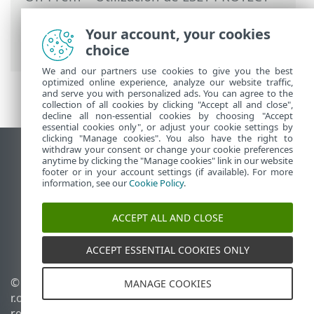
On-Prem
>
ESET PROTECT On-Prem Menú
principal
>
Políticas
> Asistente para
Your account, your cookies
políticas
choice
We and our partners use cookies to give you the best
optimized online experience, analyze our website traffic,
and serve you with personalized ads. You can agree to the
collection of all cookies by clicking "Accept all and close",
decline all non-essential cookies by choosing "Accept
essential cookies only", or adjust your cookie settings by
clicking "Manage cookies". You also have the right to
withdraw your consent or change your cookie preferences
Ver sitio para ordenador
anytime by clicking the "Manage cookies" link in our website
footer or in your account settings (if available). For more
End of Life
information, see our
Cookie Policy
.
Base de conocimiento de ESET
Foro de ESET
ACCEPT ALL AND CLOSE
ESET Status Portal
Soporte técnico regional
ACCEPT ESSENTIAL COOKIES ONLY
© 1992 - 2026 ESET, spol. s
Administrar cookies
MANAGE COOKIES
r.o. Todos los derechos
Política de cookies
reservados.