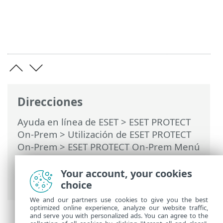
Direcciones
Ayuda en línea de ESET
>
ESET PROTECT
On-Prem
>
Utilización de ESET PROTECT
On-Prem
>
ESET PROTECT On-Prem Menú
principal
>
Tareas
>
Tareas del cliente
>
Detener administración (desinstalar ESET
Your account, your cookies
Management Agent)
choice
We and our partners use cookies to give you the best
optimized online experience, analyze our website traffic,
and serve you with personalized ads. You can agree to the