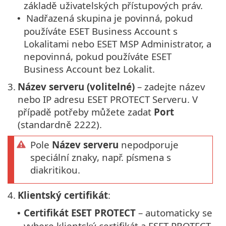
základě uživatelských přístupových práv.
Nadřazená skupina je povinná, pokud
•
používáte ESET Business Account s
Lokalitami nebo ESET MSP Administrator, a
nepovinná, pokud používáte ESET
Business Account bez Lokalit.
3.
Název serveru (volitelné)
– zadejte název
nebo IP adresu ESET PROTECT Serveru. V
případě potřeby můžete zadat
Port
(standardně 2222).
Pole
Název serveru
nepodporuje
speciální znaky, např. písmena s
diakritikou.
4.
Klientský certifikát
:
Certifikát ESET PROTECT
– automaticky se
•
vybere klientský certifikát a ESET PROTECT