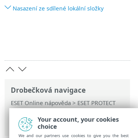
Nasazení ze sdílené lokální složky
Drobečková navigace
ESET Online nápověda
>
ESET PROTECT
On-Prem
>
Začínáme
>
Nasazení ESET
Management Agenta
>
Lokální nasazení
Your account, your cookies
> Vytvoření instalačního skriptu agenta
choice
We and our partners use cookies to give you the best