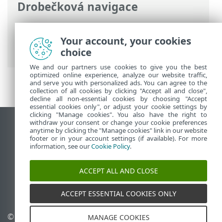
Drobečková navigace
ESET Online nápověda
>
ESET PROTECT
On-Prem
>
Začínáme
>
Nasazení ESET
Your account, your cookies
Management Agenta
> Lokální nasazení
choice
We and our partners use cookies to give you the best
optimized online experience, analyze our website traffic,
and serve you with personalized ads. You can agree to the
collection of all cookies by clicking "Accept all and close",
decline all non-essential cookies by choosing "Accept
essential cookies only", or adjust your cookie settings by
clicking "Manage cookies". You also have the right to
withdraw your consent or change your cookie preferences
Zobrazit verzi pro počítač
anytime by clicking the "Manage cookies" link in our website
footer or in your account settings (if available). For more
End of Life
information, see our
Cookie Policy
.
ESET Databáze znalostí
ESET Forum
ACCEPT ALL AND CLOSE
ESET Status Portal
Regionální podpora
ACCEPT ESSENTIAL COOKIES ONLY
© 1992 - 2026 ESET, spol. s
Spravovat cookies
MANAGE COOKIES