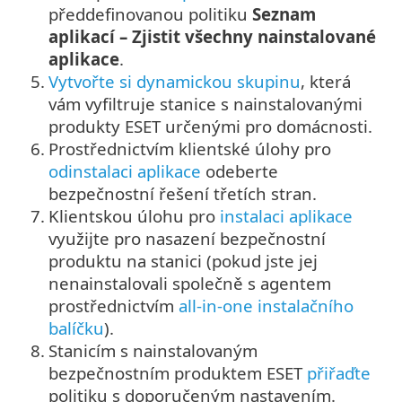
předdefinovanou politiku
Seznam
aplikací – Zjistit všechny nainstalované
aplikace
.
5.
Vytvořte si dynamickou skupinu
, která
vám vyfiltruje stanice s nainstalovanými
produkty ESET určenými pro domácnosti.
6.
Prostřednictvím klientské úlohy pro
odinstalaci aplikace
odeberte
bezpečnostní řešení třetích stran.
7.
Klientskou úlohu pro
instalaci aplikace
využijte pro nasazení bezpečnostní
produktu na stanici (pokud jste jej
nenainstalovali společně s agentem
prostřednictvím
all-in-one instalačního
balíčku
).
8.
Stanicím s nainstalovaným
bezpečnostním produktem ESET
přiřaďte
politiku s doporučeným nastavením.