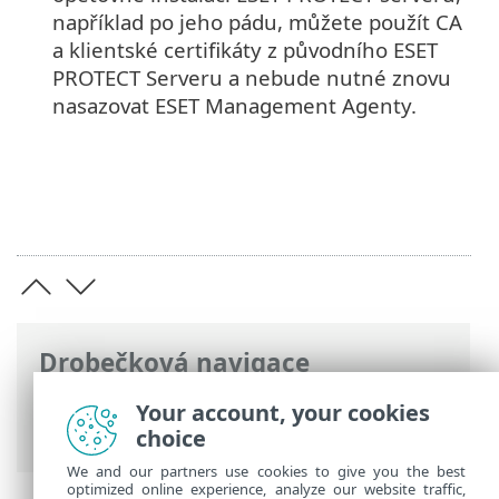
například po jeho pádu, můžete použít CA
a klientské certifikáty z původního ESET
PROTECT Serveru a nebude nutné znovu
nasazovat ESET Management Agenty.
Drobečková navigace
ESET Online nápověda
>
ESET PROTECT
Your account, your cookies
On-Prem
>
Začínáme
choice
We and our partners use cookies to give you the best
optimized online experience, analyze our website traffic,