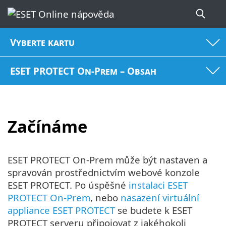
Vyberte kartu
ESET PROTECT On-Prem – Obsah
Začínáme
ESET PROTECT On-Prem může být nastaven a
spravován prostřednictvím webové konzole
ESET PROTECT. Po úspěšné
instalaci ESET
PROTECT On-Prem
, nebo
nasazení virtuální
appliance ESET PROTECT
se budete k ESET
PROTECT serveru připojovat z jakéhokoli