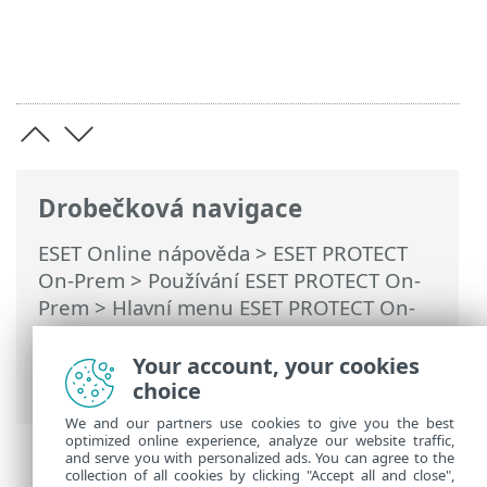
Drobečková navigace
ESET Online nápověda
>
ESET PROTECT
On-Prem
>
Používání ESET PROTECT On-
Prem
>
Hlavní menu ESET PROTECT On-
Prem
>
Další
>
Certifikáty
>
Klientské
certifikáty
> Exportování klientského
Your account, your cookies
certifikátu
choice
We and our partners use cookies to give you the best
optimized online experience, analyze our website traffic,
and serve you with personalized ads. You can agree to the
collection of all cookies by clicking "Accept all and close",