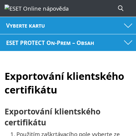
Vyberte kartu
ESET PROTECT On-Prem – Obsah
Exportování klientského
certifikátu
Exportování klientského
certifikátu
1.
Použitím zaškrtávacího pole vyberte ze