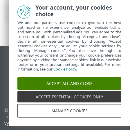
>
Vytvoření instalačního skriptu agenta
>
Your account, your cookies
Nasazení agenta na Windows
choice
We and our partners use cookies to give you the best
optimized online experience, analyze our website traffic,
and serve you with personalized ads. You can agree to the
collection of all cookies by clicking "Accept all and close",
decline all non-essential cookies by choosing "Accept
essential cookies only", or adjust your cookie settings by
clicking "Manage cookies". You also have the right to
withdraw your consent or change your cookie preferences
Zobrazit verzi pro počítač
anytime by clicking the "Manage cookies" link in our website
footer or in your account settings (if available). For more
End of Life
information, see our
Cookie Policy
.
ESET Databáze znalostí
ESET Forum
ACCEPT ALL AND CLOSE
ESET Status Portal
Regionální podpora
ACCEPT ESSENTIAL COOKIES ONLY
© 1992 - 2026 ESET, spol. s
Spravovat cookies
MANAGE COOKIES
r.o. - Všechna práva
Zásady používání souborů
vyhrazena.
cookies