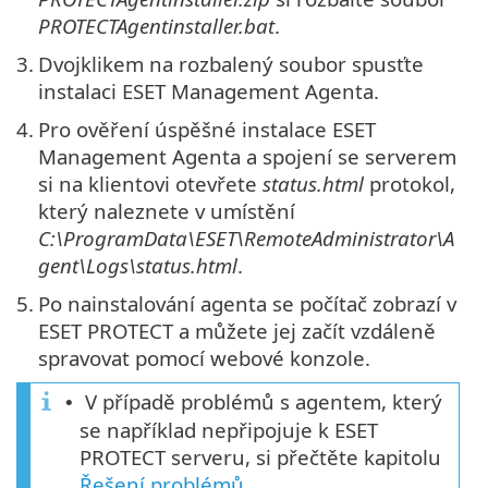
PROTECTAgentinstaller.bat
.
3.
Dvojklikem na rozbalený soubor spusťte
instalaci ESET Management Agenta.
4.
Pro ověření úspěšné instalace ESET
Management Agenta a spojení se serverem
si na klientovi otevřete
status.html
protokol,
který naleznete v umístění
C:\ProgramData\ESET\RemoteAdministrator\A
gent\Logs\status.html
.
5.
Po nainstalování agenta se počítač zobrazí v
ESET PROTECT a můžete jej začít vzdáleně
spravovat pomocí webové konzole.
V případě problémů s agentem, který
•
se například nepřipojuje k ESET
PROTECT serveru, si přečtěte kapitolu
Řešení problémů
.