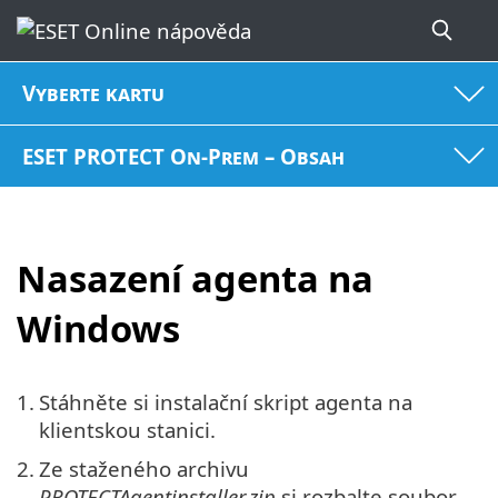
Vyberte kartu
ESET PROTECT On-Prem – Obsah
Nasazení agenta na
Windows
1.
Stáhněte si instalační skript agenta na
klientskou stanici.
2.
Ze staženého archivu
PROTECTAgentinstaller.zip
si rozbalte soubor