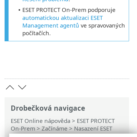
ESET PROTECT On-Prem podporuje
•
automatickou aktualizaci ESET
Management agentů
ve spravovaných
počítačích.
Drobečková navigace
ESET Online nápověda
>
ESET PROTECT
On-Prem
>
Začínáme
>
Nasazení ESET
Management Agenta
>
Lokální nasazení